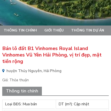
THÔNG TIN CHÍNH
GIỚI THIỆU
THÔNG TIN DỰ ÁN
Bán lô đất B1 Vinhomes Royal Island
Vinhomes Vũ Yên Hải Phòng, vị trí đẹp, mặt
tiền rộng
huyện Thủy Nguyên, Hải Phòng
Giá:
Thỏa thuận
Thông tin chính
Loại BĐS: Mua bán
DT (m²): Cập nhật