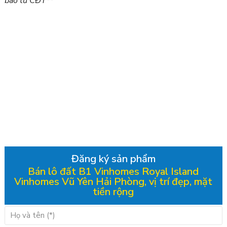
báo từ CĐT**
Đăng ký sản phẩm
Bán lô đất B1 Vinhomes Royal Island
Vinhomes Vũ Yên Hải Phòng, vị trí đẹp, mặt
tiền rộng