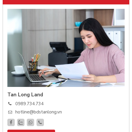
Tan Long Land
0989.734.734
hotline@bdstanlong.vn