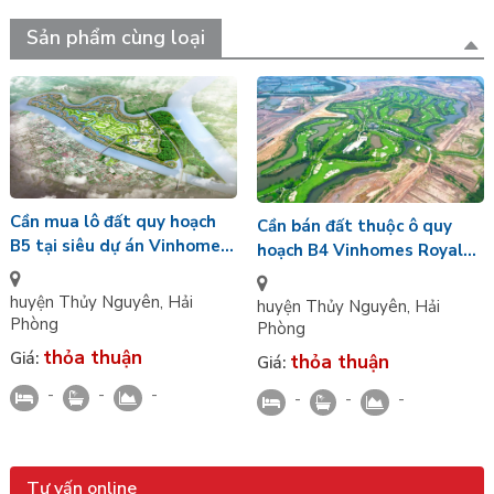
Sản phẩm cùng loại
Cần mua lô đất quy hoạch
Cần bán đất thuộc ô quy
B5 tại siêu dự án Vinhomes
hoạch B4 Vinhomes Royal
Royal Island Vũ Yên Hải
Island, gần tiện ích trường
Phòng
học
huyện Thủy Nguyên
,
Hải
huyện Thủy Nguyên
,
Hải
Phòng
Phòng
thỏa thuận
Giá:
thỏa thuận
Giá:
-
-
-
-
-
-
Tư vấn online