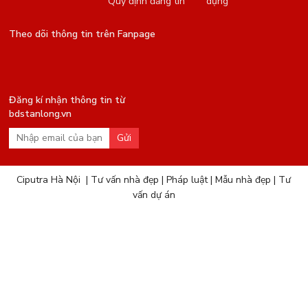
Quy định đăng tin
dụng
Theo dõi thông tin trên Fanpage
Đăng kí nhận thông tin từ
bdstanlong.vn
Gửi
Ciputra Hà Nội
|
Tư vấn nhà đẹp
|
Pháp luật
|
Mẫu nhà đẹp
|
Tư
vấn dự án