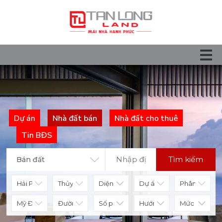
Dự án
Nhà đất bán
Nhà đất cho thuê
Tin BĐS
Tìm kiếm
Bán đất
Diện tích
Số phòng
Hướng nhà
Mức giá