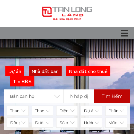
Dự án
Nhà đất bán
Nhà đất cho thuê
Tin BĐS
Tìm kiếm
Bán căn hộ
Diện tích
Số phòng
Hướng nhà
Mức giá