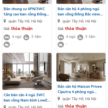
Bán chung cư 4PN/3WC
Bán căn hộ 4 phòng ngủ
tầng cao ban công Đông
ban công Đông Bắc view
Nam hoàn thiện nội thất
sân Golf bàn giao cơ bản
quận Tây Hồ
,
Hà Nội
quận Tây Hồ
,
Hà Nội
cao cấp Maison Privee
Maison Privee Ciputra
thỏa thuận
thỏa thuận
Giá:
Giá:
Ciputra
4 ngủ
3 tắm
4 ngủ
3 tắm
-
-
Bán căn hộ Maison Privee
Ciputra 4 phòng ngủ
Cần bán căn 4 ngủ 3WC
hướng Tây nội thất cơ bản
quận Tây Hồ
,
Hà Nội
ban công Nam kính LowE
- Mặt kính LowE chạm sàn
view Panorama Maison
thỏa thuận
Giá:
quận Tây Hồ
,
Hà Nội