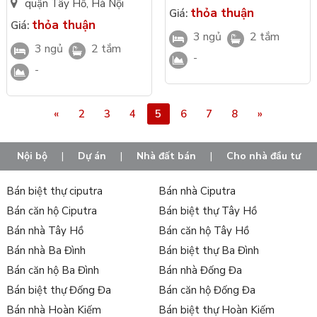
nhanh chóng. Ngoài ra, bạn có thể nhận được tư vấn về vay vốn
Ciputra Maison Privee
quận Tây Hồ
,
Hà Nội
thỏa thuận
Giá:
Maison Privee Capitaland
Capitaland
và hỗ trợ tài chính để giúp bạn thực hiện ước mơ sở hữu căn hộ
thỏa thuận
Giá:
3 ngủ
2 tắm
tại quận Tây Hồ.
3 ngủ
2 tắm
-
Sàn bất động sản Tân Long chuyên cung cấp căn hộ bán và
-
sang nhượng chính chủ tại các dự án bán tại Ciputra, Ngoại
Giao Đoàn, Tân Hoàng Minh, Starlake, ... và đặc biệt
căn hộ
tại Tây Hồ Hà Nội
với mức giá tốt nhất, pháp lý đầy đủ và vị
«
2
3
4
5
6
7
8
»
trí đắc địa trên
trang web bdstanlong.vn
đem lại chốn an cư lý
tưởng cho từng khách hàng.
Nội bộ
|
Dự án
|
Nhà đất bán
|
Cho nhà đầu tư
Xem thêm:
Bán biệt thự ciputra
Bán nhà Ciputra
Cho thuê nhà Tây Hồ
Bán căn hộ Ciputra
Bán biệt thự Tây Hồ
Bán nhà Tây Hồ
Bán nhà Tây Hồ
Bán căn hộ Tây Hồ
Bán nhà Ba Đình
Bán biệt thự Ba Đình
Bán căn hộ Ba Đình
Bán nhà Đống Đa
Bán biệt thự Đống Đa
Bán căn hộ Đống Đa
Bán nhà Hoàn Kiếm
Bán biệt thự Hoàn Kiếm