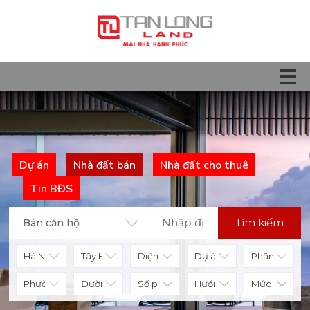
Dự án
Nhà đất bán
Nhà đất cho thuê
Tin BĐS
Tìm kiếm
Bán căn hộ
Diện tích
Số phòng
Hướng nhà
Mức giá