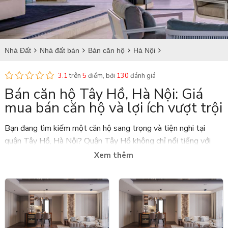
Nhà Đất
Nhà đất bán
Bán căn hộ
Hà Nội
Bán căn hộ tại Tây Hồ
3.1
trên
5
điểm, bởi
130
đánh giá
Bán căn hộ Tây Hồ, Hà Nội: Giá
mua bán căn hộ và lợi ích vượt trội
Bạn đang tìm kiếm một căn hộ sang trọng và tiện nghi tại
quận Tây Hồ, Hà Nội? Quận Tây Hồ không chỉ nổi tiếng với
cảnh quan đẹp, mà còn hấp dẫn bởi vị trí địa lý thuận lợi và hệ
Xem thêm
thống tiện ích hàng đầu. Hãy cùng chúng tôi khám phá về thị
trường bất động sản căn hộ nơi đây và những lợi ích khi bạn
chọn mua
bán căn hộ Tây Hồ
.
Giới thiệu chi tiết về bán căn hộ Tây Hồ