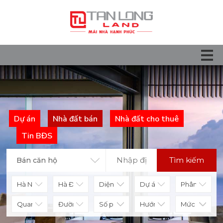
Dự án
Nhà đất bán
Nhà đất cho thuê
Tin BĐS
Tìm kiếm
Bán căn hộ
Diện tích
Số phòng
Hướng nhà
Mức giá