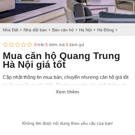
Nhà Đất
Nhà đất bán
Bán căn hộ
Hà Nội
Hà Đông
Bán căn hộ tại Quang Trung
0
trên
5
điểm, bởi
0
đánh giá
Mua căn hộ Quang Trung
Hà Nội giá tốt
Cập nhật thông tin mua bán, chuyển nhượng căn hộ giá tốt
tại Quang Trung Hà Nội. Thường xuyên cập nhật thông tin
Xem thêm
cho tiết về diện tích, vị trí và giá bán căn hộ tại Quang Trung
Hà Nội với nhiều thiết kế đẹp.
Bdstanlong.vn là trang web uy tín, chuyên cung cấp căn hộ
bán và sang nhượng chính chủ với đầy đủ giấy tờ pháp lý,
Không tìm được nội dung theo yêu cầu của bạn!
thường xuyên cập nhật tình hình dự án bán tại Ciputra, Tân