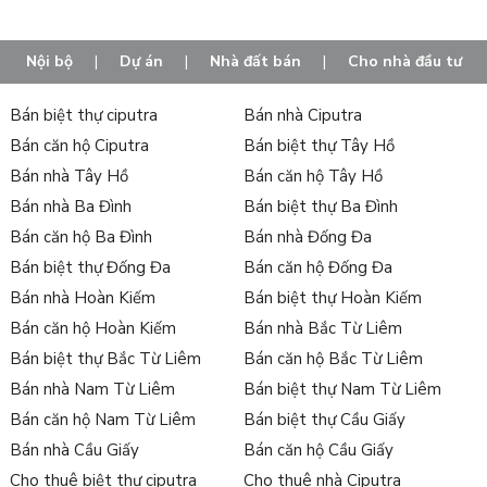
Hoàng Minh, Ngoại Giao Đoàn, Starlake,... và đặc biệt
căn
hộ tại Quang Trung Hà Nội
. Với mức giá hợp lý, nơi đây là
địa điểm an cư lý tưởng cho nhiều gia đình Việt.
Nội bộ
|
Dự án
|
Nhà đất bán
|
Cho nhà đầu tư
Hỗ trợ tư vấn phong thủy và pháp luật nhanh chóng, cùng
Bán biệt thự ciputra
Bán nhà Ciputra
với đội ngũ chuyên viên tư vấn dày dặn kinh nghiệm, nhiệt
Bán căn hộ Ciputra
Bán biệt thự Tây Hồ
huyết và giàu năng lượng của Tân Long, chúng tôi tin rằng
Bán nhà Tây Hồ
Bán căn hộ Tây Hồ
với năng lực và sự cố gắng của mình sẽ mang đến "giá trị
Bán nhà Ba Đình
Bán biệt thự Ba Đình
thực" cho khách hàng, đối tác và toàn bộ nhân viên trong hệ
Bán căn hộ Ba Đình
Bán nhà Đống Đa
thống Tân Long Land.
Bán biệt thự Đống Đa
Bán căn hộ Đống Đa
Danh sách tin mua bán căn hộ tại
Bán nhà Hoàn Kiếm
Bán biệt thự Hoàn Kiếm
Quang Trung Hà Nội :
Bán căn hộ Hoàn Kiếm
Bán nhà Bắc Từ Liêm
Bán biệt thự Bắc Từ Liêm
Bán căn hộ Bắc Từ Liêm
Bán nhà Nam Từ Liêm
Bán biệt thự Nam Từ Liêm
Bán căn hộ Nam Từ Liêm
Bán biệt thự Cầu Giấy
Bán nhà Cầu Giấy
Bán căn hộ Cầu Giấy
Cho thuê biệt thự ciputra
Cho thuê nhà Ciputra