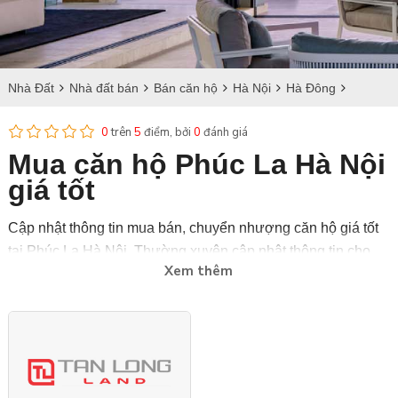
Nhà Đất
Nhà đất bán
Bán căn hộ
Hà Nội
Hà Đông
Bán căn hộ tại Phúc La
0
trên
5
điểm, bởi
0
đánh giá
Mua căn hộ Phúc La Hà Nội
giá tốt
Cập nhật thông tin mua bán, chuyển nhượng căn hộ giá tốt
tại Phúc La Hà Nội. Thường xuyên cập nhật thông tin cho
Xem thêm
tiết về diện tích, vị trí và giá bán căn hộ tại Phúc La Hà
Nội với nhiều thiết kế đẹp.
Bdstanlong.vn là trang web uy tín, chuyên cung cấp căn hộ
bán và sang nhượng chính chủ với đầy đủ giấy tờ pháp lý,
thường xuyên cập nhật tình hình dự án bán tại Ciputra, Tân