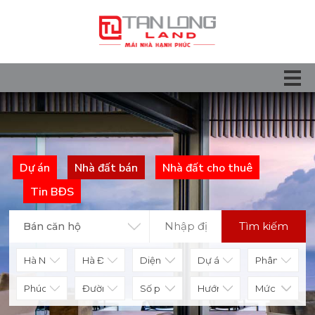
Dự án
Nhà đất bán
Nhà đất cho thuê
Tin BĐS
Tìm kiếm
Bán căn hộ
Diện tích
Số phòng
Hướng nhà
Mức giá