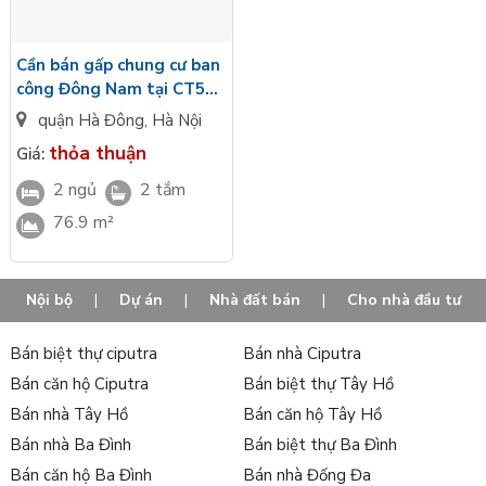
Hoàng Minh, Ngoại Giao Đoàn, Starlake,... và đặc biệt
căn
hộ tại Phúc La Hà Nội
. Với mức giá hợp lý, nơi đây là địa
điểm an cư lý tưởng cho nhiều gia đình Việt.
Cần bán gấp chung cư ban
công Đông Nam tại CT5
Hỗ trợ tư vấn phong thủy và pháp luật nhanh chóng, cùng
Xa La, quận Hà Đông
quận Hà Đông
,
Hà Nội
với đội ngũ chuyên viên tư vấn dày dặn kinh nghiệm, nhiệt
thỏa thuận
huyết và giàu năng lượng của Tân Long, chúng tôi tin rằng
Giá:
với năng lực và sự cố gắng của mình sẽ mang đến "giá trị
2 ngủ
2 tắm
thực" cho khách hàng, đối tác và toàn bộ nhân viên trong hệ
76.9 m²
thống Tân Long Land.
Danh sách tin mua bán căn hộ tại
Nội bộ
|
Dự án
|
Nhà đất bán
|
Cho nhà đầu tư
Phúc La Hà Nội :
Bán biệt thự ciputra
Bán nhà Ciputra
Bán căn hộ Ciputra
Bán biệt thự Tây Hồ
Bán nhà Tây Hồ
Bán căn hộ Tây Hồ
Bán nhà Ba Đình
Bán biệt thự Ba Đình
Bán căn hộ Ba Đình
Bán nhà Đống Đa