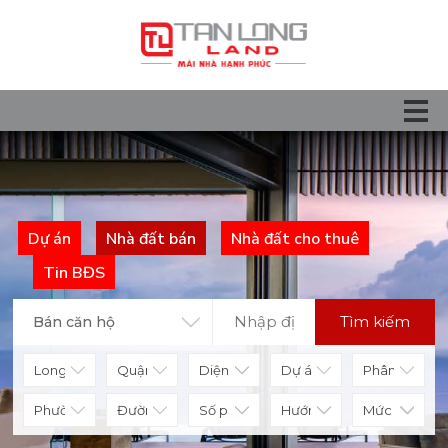
Dự án
Nhà đất bán
Nhà đất cho thuê
Tin BĐS
Tìm kiếm
Bán căn hộ
Diện tích
Số phòng
Hướng nhà
Mức giá