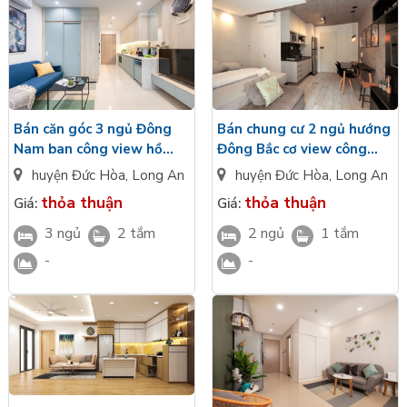
Bán chung cư 2 ngủ hướng
Bán căn góc 3 ngủ Đông
Đông Bắc cơ view công
Nam ban công view hồ
viên hoàn thiện cơ bản
điều hòa bàn giao nguyên
huyện Đức Hòa
,
Long An
huyện Đức Hòa
,
Long An
Vinhomes Green City
bản CĐT Vinhomes Green
thỏa thuận
thỏa thuận
Giá:
Giá:
Long An
City
2 ngủ
1 tắm
3 ngủ
2 tắm
-
-