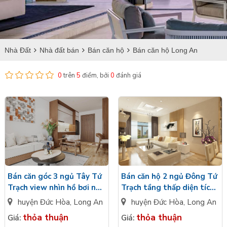
Nhà Đất
Nhà đất bán
Bán căn hộ
Bán căn hộ Long An
0
trên
5
điểm, bởi
0
đánh giá
Bán căn hộ 2 ngủ Đông Tứ
Bán căn góc 3 ngủ Tây Tứ
Trạch tầng thấp diện tích
Trạch view nhìn hồ bơi nội
65m2 bàn giao cơ bản
khu gần Vinschool
huyện Đức Hòa
,
Long An
huyện Đức Hòa
,
Long An
Vinhomes Green City
Vinhomes Green City
thỏa thuận
thỏa thuận
Giá:
Giá:
Long An
Long An