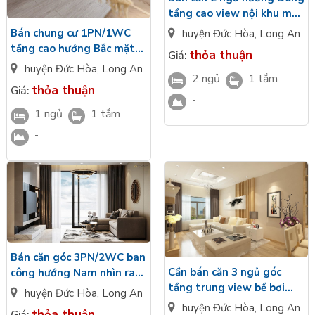
tầng cao view nội khu mặt
kính LowE bàn giao cao
Bán chung cư 1PN/1WC
huyện Đức Hòa
,
Long An
cấp Vinhomes Green City
tầng cao hướng Bắc mặt
thỏa thuận
Giá:
kính LowE view nhìn bể bơi
huyện Đức Hòa
,
Long An
2 ngủ
1 tắm
Vinhomes Green City
thỏa thuận
Giá:
Long An
-
1 ngủ
1 tắm
-
Bán căn góc 3PN/2WC ban
Cần bán căn 3 ngủ góc
công hướng Nam nhìn ra
tầng trung view bể bơi
công viên hoàn thiện cao
huyện Đức Hòa
,
Long An
hướng Tây nội thất cao
cấp Vinhomes Hậu Nghĩa
huyện Đức Hòa
,
Long An
thỏa thuận
Giá: