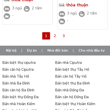
cấp Vinhomes Urban Lake
thỏa thuận
Giá:
Long An
3 ngủ
2 tắm
3 ngủ
2 tắm
-
-
1
2
3
Nội bộ
|
Dự án
|
Nhà đất bán
|
Cho nhà đầu tư
Bán biệt thự ciputra
Bán nhà Ciputra
Bán căn hộ Ciputra
Bán biệt thự Tây Hồ
Bán nhà Tây Hồ
Bán căn hộ Tây Hồ
Bán nhà Ba Đình
Bán biệt thự Ba Đình
Bán căn hộ Ba Đình
Bán nhà Đống Đa
Bán biệt thự Đống Đa
Bán căn hộ Đống Đa
Bán nhà Hoàn Kiếm
Bán biệt thự Hoàn Kiếm