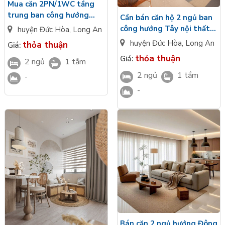
Mua căn 2PN/1WC tầng
trung ban công hướng
Cần bán căn hộ 2 ngủ ban
Nam diện tích 65m2 bàn
công hướng Tây nội thất
huyện Đức Hòa
,
Long An
giao cao cấp Vinhomes
cao cấp view nội khu
huyện Đức Hòa
,
Long An
thỏa thuận
Giá:
Green City
Vinhomes Green City
thỏa thuận
Giá:
2 ngủ
1 tắm
Long An
2 ngủ
1 tắm
-
-
Bán căn 2 ngủ hướng Đông