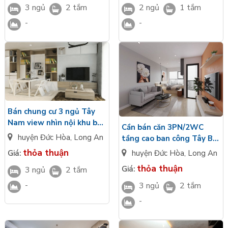
2 ngủ
1 tắm
3 ngủ
2 tắm
-
-
Bán chung cư 3 ngủ Tây
Nam view nhìn nội khu bàn
Cần bán căn 3PN/2WC
giao cơ bản CĐT
huyện Đức Hòa
,
Long An
tầng cao ban công Tây Bắc
Vinhomes Green City
cơ bản nội thất Vinhomes
thỏa thuận
huyện Đức Hòa
,
Long An
Giá:
Long An
Green City Long An giá
thỏa thuận
Giá:
3 ngủ
2 tắm
VIP
-
3 ngủ
2 tắm
-