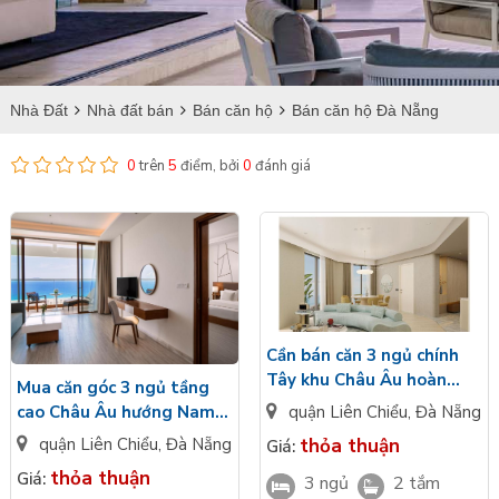
Nhà Đất
Nhà đất bán
Bán căn hộ
Bán căn hộ Đà Nẵng
0
trên
5
điểm, bởi
0
đánh giá
Cần bán căn 3 ngủ chính
Tây khu Châu Âu hoàn
Mua căn góc 3 ngủ tầng
thiện cao cấp nhìn biển
quận Liên Chiểu
,
Đà Nẵng
cao Châu Âu hướng Nam
Vinhomes Hải Vân Bay Đà
bàn giao cao cấp
thỏa thuận
quận Liên Chiểu
,
Đà Nẵng
Giá:
Nẵng
Vinhomes Hải Vân Bay Đà
thỏa thuận
Giá:
3 ngủ
2 tắm
Nẵng