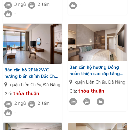
3 ngủ
2 tắm
-
-
Bán căn hộ hướng Đông
Bán căn hộ 2PN/2WC
hoàn thiện cao cấp tầng
hướng biển chính Bắc Châu
trung Vinhomes Hải Vân
quận Liên Chiểu
,
Đà Nẵng
Âu bàn giao cao cấp tầng
quận Liên Chiểu
,
Đà Nẵng
Bay
trung Vinhomes Hải Vân
thỏa thuận
Giá:
thỏa thuận
Giá:
Bay
-
-
-
2 ngủ
2 tắm
-