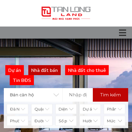
Dự án
Nhà đất bán
Nhà đất cho thuê
Tin BĐS
Tìm kiếm
Bán căn hộ
Diện tích
Số phòng
Hướng nhà
Mức giá