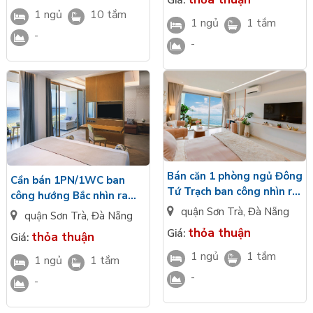
1 ngủ
10 tắm
1 ngủ
1 tắm
-
-
Bán căn 1 phòng ngủ Đông
Cần bán 1PN/1WC ban
Tứ Trạch ban công nhìn ra
công hướng Bắc nhìn ra
biển hoàn thiện cao cấp
biển hoàn thiện sang
quận Sơn Trà
,
Đà Nẵng
quận Sơn Trà
,
Đà Nẵng
Wyndham Soleil Đà Nẵng
trọng Wyndham Soleil Đà
thỏa thuận
Giá:
thỏa thuận
Giá:
Nẵng
1 ngủ
1 tắm
1 ngủ
1 tắm
-
-