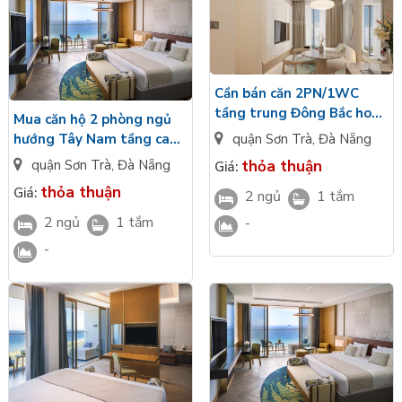
Cần bán căn 2PN/1WC
tầng trung Đông Bắc hoàn
Mua căn hộ 2 phòng ngủ
thiện cao cấp The Soleil
quận Sơn Trà
,
Đà Nẵng
hướng Tây Nam tầng cao
Đà Nẵng view nhìn núi
hướng biển - Full nội thất
thỏa thuận
quận Sơn Trà
,
Đà Nẵng
Giá:
cao cấp The Soleil Đà
thỏa thuận
Giá:
2 ngủ
1 tắm
Nẵng
2 ngủ
1 tắm
-
-