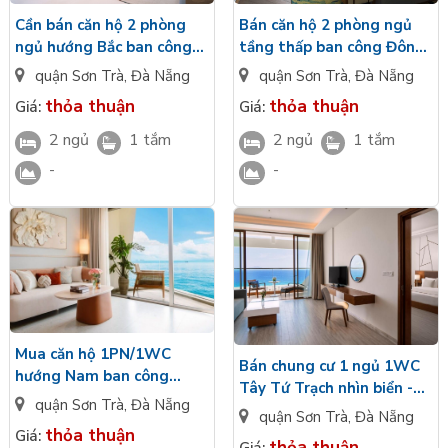
Bán căn hộ 2 phòng ngủ
Cần bán căn hộ 2 phòng
tầng thấp ban công Đông
ngủ hướng Bắc ban công
hoàn thiện nội thất
hướng núi - Thiết bị cao
quận Sơn Trà
,
Đà Nẵng
quận Sơn Trà
,
Đà Nẵng
Wyndham Soleil Đà Nẵng
cấp Wyndham Soleil Đà
thỏa thuận
thỏa thuận
Giá:
Giá:
giá tốt
Nẵng
2 ngủ
1 tắm
2 ngủ
1 tắm
-
-
Mua căn hộ 1PN/1WC
Bán chung cư 1 ngủ 1WC
hướng Nam ban công
Tây Tứ Trạch nhìn biển -
hướng núi nội thất đầy đủ
quận Sơn Trà
,
Đà Nẵng
Nội thất sang trọng tầng
quận Sơn Trà
,
Đà Nẵng
hiện đại The Soleil Đà
trung The Soleil Đà Nẵng
thỏa thuận
Giá:
Nẵng
thỏa thuận
Giá: