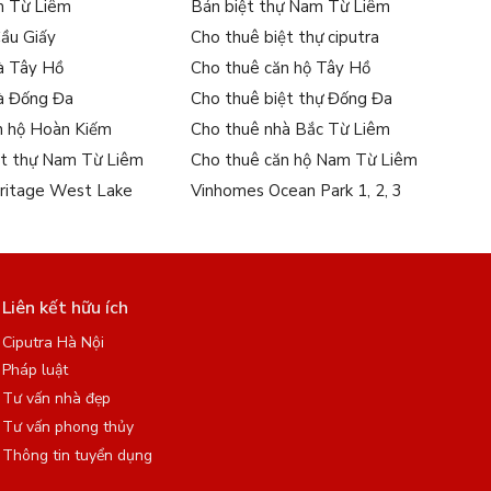
m Từ Liêm
Bán biệt thự Nam Từ Liêm
Cầu Giấy
Cho thuê biệt thự ciputra
à Tây Hồ
Cho thuê căn hộ Tây Hồ
à Đống Đa
Cho thuê biệt thự Đống Đa
n hộ Hoàn Kiếm
Cho thuê nhà Bắc Từ Liêm
ệt thự Nam Từ Liêm
Cho thuê căn hộ Nam Từ Liêm
ritage West Lake
Vinhomes Ocean Park 1, 2, 3
Liên kết hữu ích
Ciputra Hà Nội
Pháp luật
Tư vấn nhà đẹp
Tư vấn phong thủy
Thông tin tuyển dụng