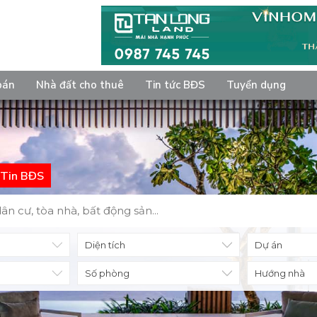
bán
Nhà đất cho thuê
Tin tức BĐS
Tuyển dụng
Tin BĐS
Diện tích
Số phòng
Hướng nhà