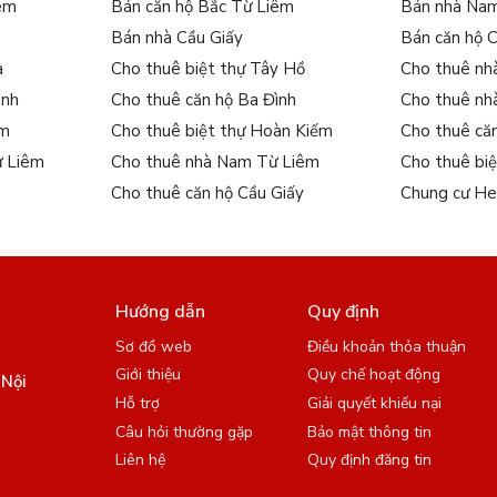
iêm
Bán căn hộ Bắc Từ Liêm
Bán nhà Na
Bán nhà Cầu Giấy
Bán căn hộ 
a
Cho thuê biệt thự Tây Hồ
Cho thuê nh
ình
Cho thuê căn hộ Ba Đình
Cho thuê nh
ếm
Cho thuê biệt thự Hoàn Kiếm
Cho thuê că
ừ Liêm
Cho thuê nhà Nam Từ Liêm
Cho thuê bi
Cho thuê căn hộ Cầu Giấy
Chung cư He
Hướng dẫn
Quy định
Sơ đồ web
Điều khoản thỏa thuận
Giới thiệu
Quy chế hoạt động
 Nội
Hỗ trợ
Giải quyết khiếu nại
Câu hỏi thường gặp
Bảo mật thông tin
Liên hệ
Quy định đăng tin