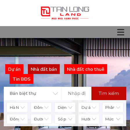
Dự án
Nhà đất bán
Nhà đất cho thuê
Tin BĐS
Tìm kiếm
Bán biệt thự
Diện tích
Số phòng
Hướng nhà
Mức giá