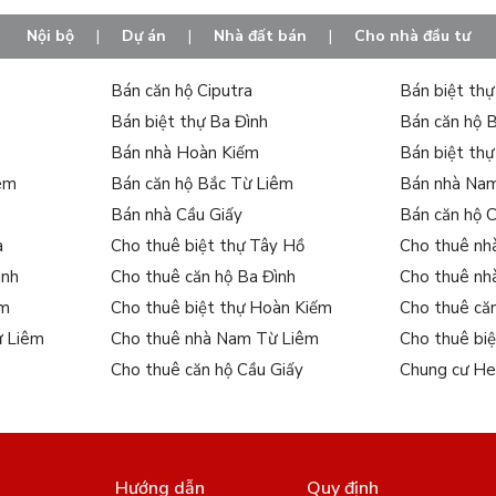
Nội bộ
|
Dự án
|
Nhà đất bán
|
Cho nhà đầu tư
Bán căn hộ Ciputra
Bán biệt th
Bán biệt thự Ba Đình
Bán căn hộ 
Bán nhà Hoàn Kiếm
Bán biệt th
iêm
Bán căn hộ Bắc Từ Liêm
Bán nhà Na
Bán nhà Cầu Giấy
Bán căn hộ 
a
Cho thuê biệt thự Tây Hồ
Cho thuê nh
ình
Cho thuê căn hộ Ba Đình
Cho thuê nh
ếm
Cho thuê biệt thự Hoàn Kiếm
Cho thuê că
ừ Liêm
Cho thuê nhà Nam Từ Liêm
Cho thuê bi
Cho thuê căn hộ Cầu Giấy
Chung cư He
Hướng dẫn
Quy định