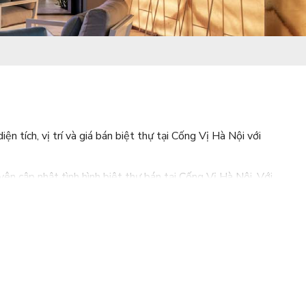
 tích, vị trí và giá bán biệt thự tại Cống Vị Hà Nội với
ên cập nhật tình hình biệt thự bán tại Cống Vị Hà Nội. Với
àu năng lượng của Tân Long, chúng tôi tin rằng với năng lực
.