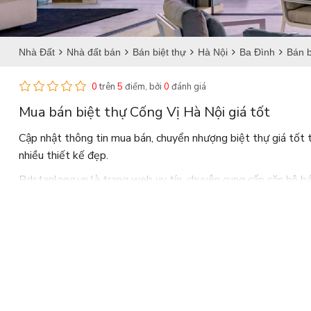
Nhà Đất
Nhà đất bán
Bán biệt thự
Hà Nội
Ba Đình
Bán b
0
trên
5
điểm, bởi
0
đánh giá
Mua bán biệt thự Cống Vị Hà Nội giá tốt
Cập nhật thông tin mua bán, chuyển nhượng biệt thự giá tốt tạ
nhiều thiết kế đẹp.
Bdstanlong.vn là trang web uy tín, chuyên cung cấp căn hộ bá
mức giá hợp lý, nơi đây là địa điểm an cư lý tưởng cho nhiều gi
Hỗ trợ tư vấn phong thủy và pháp luật nhanh chóng, cùng với 
và sự cố gắng của mình sẽ mang đến "giá trị thực" cho khách 
Danh sách tin mua bán biệt thự Cống Vị Hà Nội