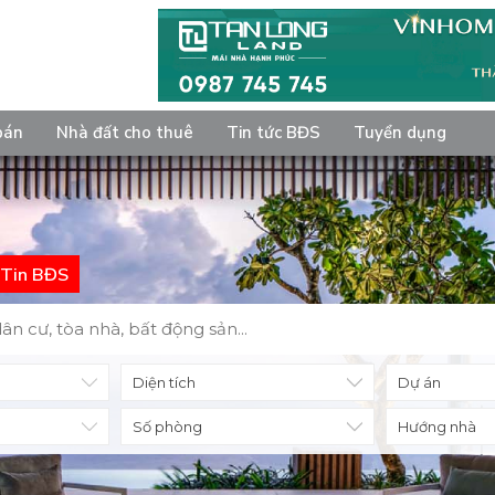
bán
Nhà đất cho thuê
Tin tức BĐS
Tuyển dụng
Tin BĐS
Diện tích
Số phòng
Hướng nhà