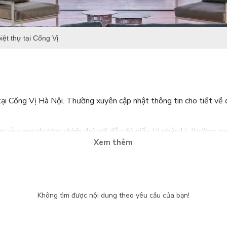
iệt thự tại Cống Vị
i Cống Vị Hà Nội. Thường xuyên cập nhật thông tin cho tiết về diện
n và sang nhượng chính chủ với đầy đủ giấy tờ pháp lý, thường xuy
Xem thêm
a đình Việt.
đội ngũ chuyên viên tư vấn dày dặn kinh nghiệm, nhiệt huyết và gi
hàng, đối tác và toàn bộ nhân viên trong hệ thống Tân Long Land
Không tìm được nội dung theo yêu cầu của bạn!