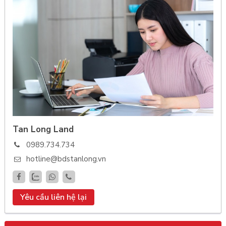
Tan Long Land
0989.734.734
hotline@bdstanlong.vn
Yêu cầu liên hệ lại