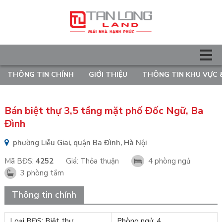
THÔNG TIN CHÍNH
GIỚI THIỆU
THÔNG TIN KHU VỰC 
Bán biệt thự 3,5 tầng mặt phố Đốc Ngữ, Ba
Đình
phường Liễu Giai, quận Ba Đình, Hà Nội
Mã BĐS:
4252
Giá:
Thỏa thuận
4 phòng ngủ
3 phòng tắm
Thông tin chính
Loại BĐS: Biệt thự
Phòng ngủ: 4