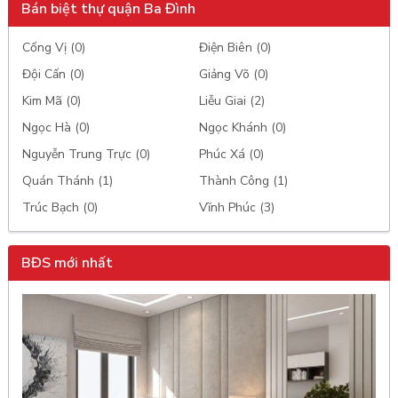
Bán biệt thự quận Ba Đình
Cống Vị (0)
Điện Biên (0)
Đội Cấn (0)
Giảng Võ (0)
Kim Mã (0)
Liễu Giai (2)
Ngọc Hà (0)
Ngọc Khánh (0)
Nguyễn Trung Trực (0)
Phúc Xá (0)
Quán Thánh (1)
Thành Công (1)
Trúc Bạch (0)
Vĩnh Phúc (3)
BĐS mới nhất