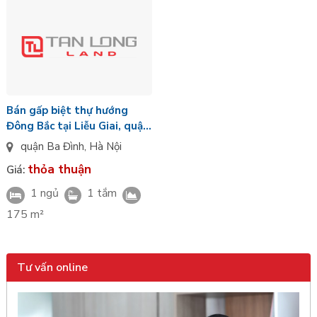
Bán gấp biệt thự hướng
Đông Bắc tại Liễu Giai, quận
Ba Đình
quận Ba Đình
,
Hà Nội
thỏa thuận
Giá:
1 ngủ
1 tắm
175 m²
Tư vấn online