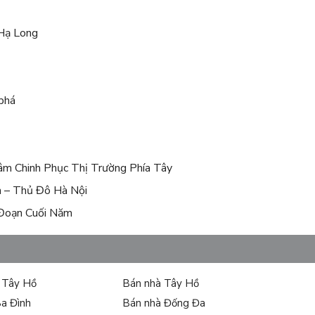
 Hạ Long
phá
âm Chinh Phục Thị Trường Phía Tây
h – Thủ Đô Hà Nội
 Đoạn Cuối Năm
ự Tây Hồ
Bán nhà Tây Hồ
Ba Đình
Bán nhà Đống Đa