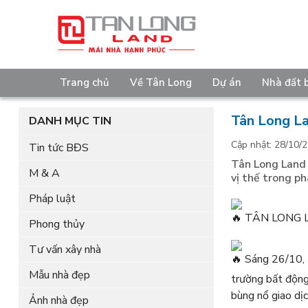
Trang chủ
Về Tân Long
Dự án
Nhà đất 
Tân Long La
DANH MỤC TIN
Cập nhật: 28/10/2
Tin tức BĐS
Tân Long Land 
M & A
vị thế trong p
Pháp luật
TÂN LONG L
Phong thủy
Tư vấn xây nhà
Sáng 26/10, T
Mẫu nhà đẹp
trường bất động
bùng nổ giao dị
Ảnh nhà đẹp