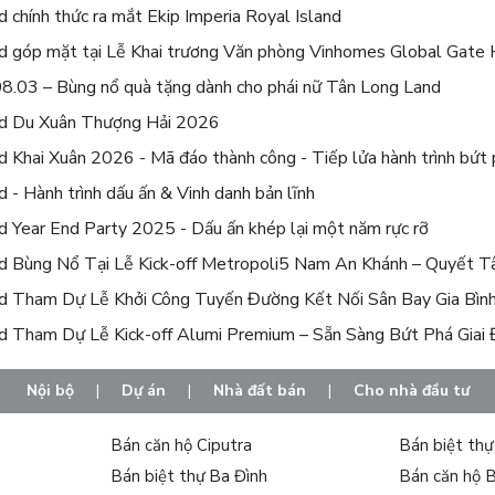
 chính thức ra mắt Ekip Imperia Royal Island
d góp mặt tại Lễ Khai trương Văn phòng Vinhomes Global Gate
.03 – Bùng nổ quà tặng dành cho phái nữ Tân Long Land
d Du Xuân Thượng Hải 2026
 Khai Xuân 2026 - Mã đáo thành công - Tiếp lửa hành trình bứt 
 - Hành trình dấu ấn & Vinh danh bản lĩnh
 Year End Party 2025 - Dấu ấn khép lại một năm rực rỡ
d Bùng Nổ Tại Lễ Kick-off Metropoli5 Nam An Khánh – Quyết T
d Tham Dự Lễ Khởi Công Tuyến Đường Kết Nối Sân Bay Gia Bìn
d Tham Dự Lễ Kick-off Alumi Premium – Sẵn Sàng Bứt Phá Giai
Nội bộ
|
Dự án
|
Nhà đất bán
|
Cho nhà đầu tư
Bán căn hộ Ciputra
Bán biệt th
Bán biệt thự Ba Đình
Bán căn hộ 