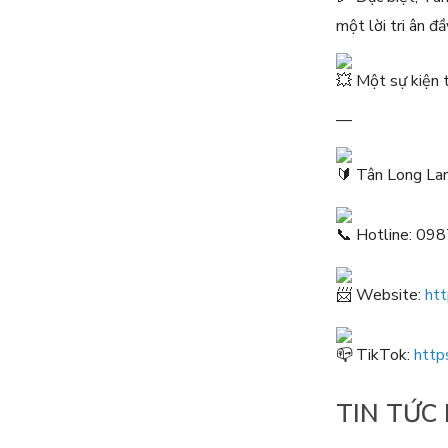
một lời tri ân đ
Một sự kiện t
—
Tân Long Lan
Hotline: 09
Website:
htt
TikTok:
http
TIN TỨC