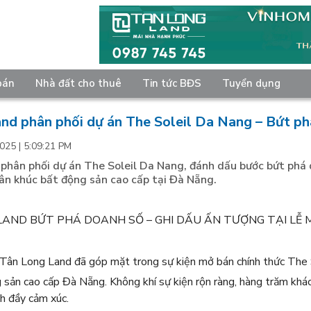
bán
Nhà đất cho thuê
Tin tức BĐS
Tuyển dụng
nd phân phối dự án The Soleil Da Nang – Bứt phá
025 | 5:09:21 PM
phân phối dự án The Soleil Da Nang, đánh dấu bước bứt phá 
hân khúc bất động sản cao cấp tại Đà Nẵng.
AND BỨT PHÁ DOANH SỐ – GHI DẤU ẤN TƯỢNG TẠI LỄ 
ân Long Land đã góp mặt trong sự kiện mở bán chính thức The S
 sản cao cấp Đà Nẵng. Không khí sự kiện rộn ràng, hàng trăm khác
ch đầy cảm xúc.