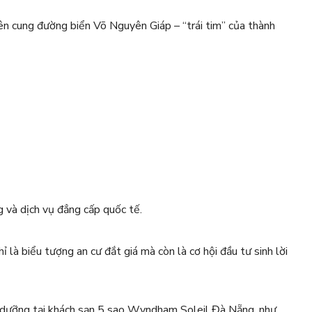
ên cung đường biển Võ Nguyên Giáp – “trái tim” của thành
và dịch vụ đẳng cấp quốc tế.
là biểu tượng an cư đắt giá mà còn là cơ hội đầu tư sinh lời
ỉ dưỡng tại khách sạn 5 sao Wyndham Soleil Đà Nẵng, như