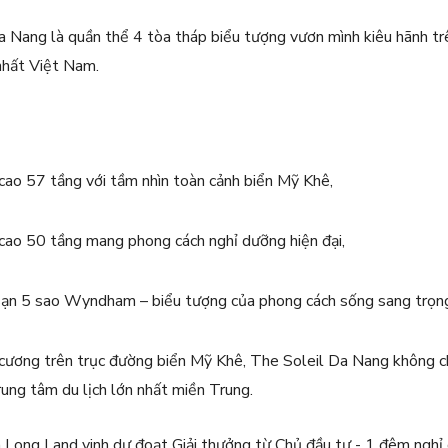
 Nang là quần thể 4 tòa tháp biểu tượng vươn mình kiêu hãnh tr
nhất Việt Nam.
cao 57 tầng với tầm nhìn toàn cảnh biển Mỹ Khê,
cao 50 tầng mang phong cách nghỉ dưỡng hiện đại,
ạn 5 sao Wyndham – biểu tượng của phong cách sống sang trọng 
m cương trên trục đường biển Mỹ Khê, The Soleil Da Nang không chỉ 
rung tâm du lịch lớn nhất miền Trung.
 Long Land vinh dự đoạt Giải thưởng từ Chủ đầu tư - 1 đêm ngh