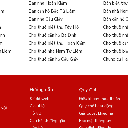
Bán nhà Hoàn Kiếm
Bán biệt th
iêm
Bán căn hộ Bắc Từ Liêm
Bán nhà Na
Bán nhà Cầu Giấy
Bán căn hộ 
a
Cho thuê biệt thự Tây Hồ
Cho thuê nh
ình
Cho thuê căn hộ Ba Đình
Cho thuê nh
ếm
Cho thuê biệt thự Hoàn Kiếm
Cho thuê că
ừ Liêm
Cho thuê nhà Nam Từ Liêm
Cho thuê bi
Cho thuê căn hộ Cầu Giấy
Chung cư He
Hướng dẫn
Quy định
Sơ đồ web
Điều khoản thỏa thuận
Giới thiệu
Quy chế hoạt động
 Nội
Hỗ trợ
Giải quyết khiếu nại
Câu hỏi thường gặp
Bảo mật thông tin
Liên hệ
Quy định đăng tin