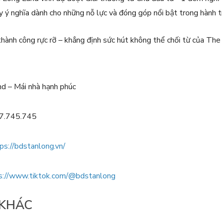
ầy ý nghĩa dành cho những nỗ lực và đóng góp nổi bật trong hành tr
hành công rực rỡ – khẳng định sức hút không thể chối từ của Th
d – Mái nhà hạnh phúc
87.745.745
ps://bdstanlong.vn/
s://www.tiktok.com/@bdstanlong
 KHÁC