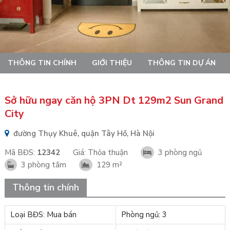
THÔNG TIN CHÍNH
GIỚI THIỆU
THÔNG TIN DỰ ÁN
Sở hữu ngay căn hộ 3PN Dt 129m2 Sun Grand
City
đường Thụy Khuê, quận Tây Hồ, Hà Nội
Mã BĐS:
12342
Giá:
Thỏa thuận
3 phòng ngủ
3 phòng tắm
129 m²
Thông tin chính
Loại BĐS: Mua bán
Phòng ngủ: 3