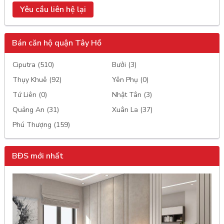
Yêu cầu liên hệ lại
Bán căn hộ quận Tây Hồ
Ciputra (510)
Bưởi (3)
Thụy Khuê (92)
Yên Phụ (0)
Tứ Liên (0)
Nhật Tân (3)
Quảng An (31)
Xuân La (37)
Phú Thượng (159)
BĐS mới nhất