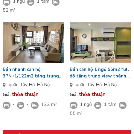
1 ngủ
1 tắm
52 m²
Bán căn hộ 1 ngủ 55m2 full
Bán nhanh căn hộ
đồ tầng trung view thành
3PN+1/122m2 tầng trung
phố tại S1 Sungrand City
full đồ mới tòa S1
quận Tây Hồ
,
Hà Nội
quận Tây Hồ
,
Hà Nội
Sungrand City
thỏa thuận
thỏa thuận
Giá:
Giá:
1 ngủ
1 tắm
-
-
122 m²
55 m²