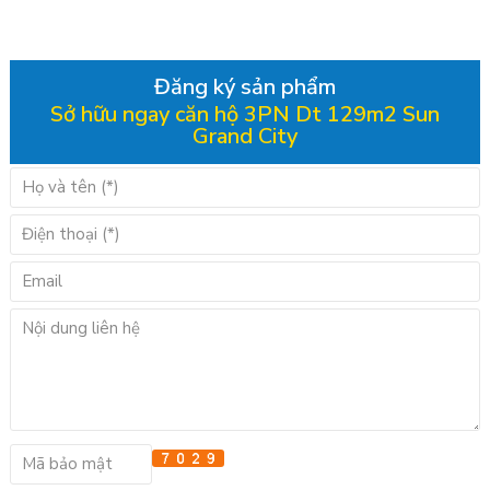
Đăng ký sản phẩm
Sở hữu ngay căn hộ 3PN Dt 129m2 Sun
Grand City