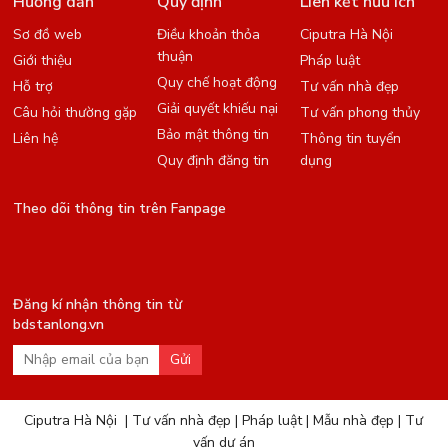
Hướng dẫn
Quy định
Liên kết hữu ích
Sơ đồ web
Điều khoản thỏa
Ciputra Hà Nội
thuận
Giới thiệu
Pháp luật
Quy chế hoạt động
Hỗ trợ
Tư vấn nhà đẹp
Giải quyết khiếu nại
Câu hỏi thường gặp
Tư vấn phong thủy
Bảo mật thông tin
Liên hệ
Thông tin tuyển
Quy định đăng tin
dụng
Theo dõi thông tin trên Fanpage
Đăng kí nhận thông tin từ
bdstanlong.vn
Gửi
Ciputra Hà Nội
|
Tư vấn nhà đẹp
|
Pháp luật
|
Mẫu nhà đẹp
|
Tư
vấn dự án