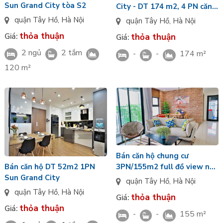
Sun Grand City tòa S2
City - DT 174 m2, 4 PN căn
góc, view trọn hồ
quận Tây Hồ
,
Hà Nội
quận Tây Hồ
,
Hà Nội
thỏa thuận
thỏa thuận
Giá:
Giá:
2 ngủ
2 tắm
-
-
174 m²
120 m²
Bán căn hộ chung cư
Bán căn hộ DT 52m2 1PN
3PN/155m2 full đồ view nội
Sun Grand City
khu tòa S1 Sungrand City
quận Tây Hồ
,
Hà Nội
quận Tây Hồ
,
Hà Nội
thỏa thuận
Giá:
thỏa thuận
Giá:
-
-
155 m²