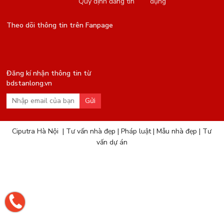
Quy định đăng tin
dụng
Theo dõi thông tin trên Fanpage
Đăng kí nhận thông tin từ
bdstanlong.vn
Gửi
Ciputra Hà Nội
|
Tư vấn nhà đẹp
|
Pháp luật
|
Mẫu nhà đẹp
|
Tư
vấn dự án