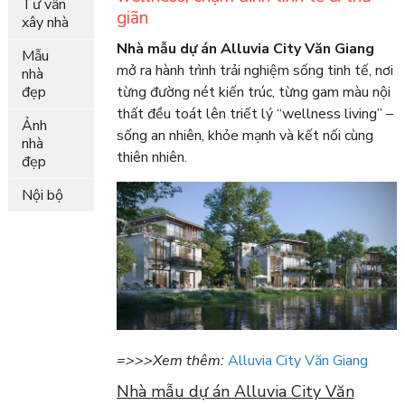
Tư vấn
giãn
xây nhà
Nhà mẫu dự án Alluvia City Văn Giang
Mẫu
mở ra hành trình trải nghiệm sống tinh tế, nơi
nhà
đẹp
từng đường nét kiến trúc, từng gam màu nội
thất đều toát lên triết lý “wellness living” –
Ảnh
sống an nhiên, khỏe mạnh và kết nối cùng
nhà
thiên nhiên.
đẹp
Nội bộ
=>>>Xem thêm:
Alluvia City Văn Giang
Nhà mẫu dự án Alluvia City Văn