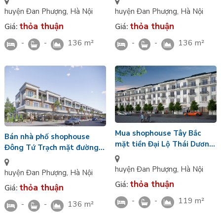
ngoài Vin Wonder City
Lộ Ban Mai Vin Wonder City
huyện Đan Phượng
,
Hà Nội
huyện Đan Phượng
,
Hà Nội
thỏa thuận
thỏa thuận
Giá:
Giá:
-
-
136 m²
-
-
136 m²
Mua shophouse Tây Bắc
Bán nhà phố shophouse
mặt tiền Đại Lộ Thái Dương
Đông Tứ Trạch mặt đường
khu Hừng Đông nhìn CV chủ
Đại Lộ Ban Mai 136m2 x 4
đề Vin Wonder City
huyện Đan Phượng
,
Hà Nội
tầng MT 6m Vin Đan
huyện Đan Phượng
,
Hà Nội
Phượng
thỏa thuận
Giá:
thỏa thuận
Giá:
-
-
119 m²
-
-
136 m²