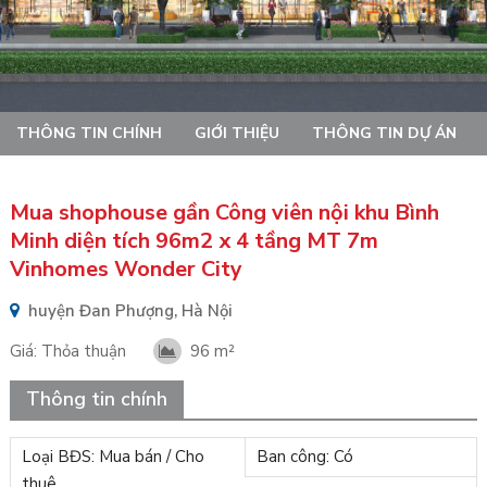
THÔNG TIN CHÍNH
GIỚI THIỆU
THÔNG TIN DỰ ÁN
Mua shophouse gần Công viên nội khu Bình
Minh diện tích 96m2 x 4 tầng MT 7m
Vinhomes Wonder City
huyện Đan Phượng, Hà Nội
Giá:
Thỏa thuận
96 m²
Thông tin chính
Loại BĐS: Mua bán / Cho
Ban công: Có
thuê