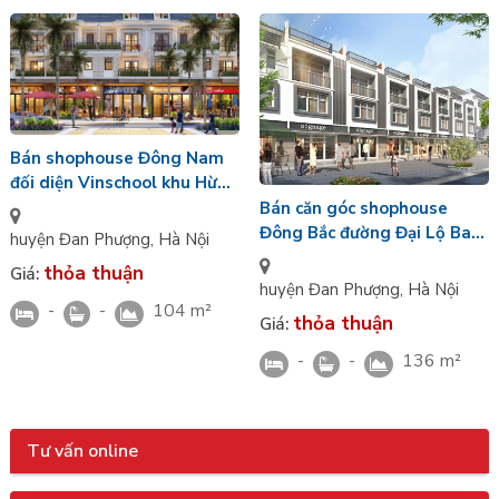
Bán shophouse Đông Nam
đối diện Vinschool khu Hừng
Đông 42 diện tích 104m2/4
Bán căn góc shophouse
tầng Vin Đan Phượng
Đông Bắc đường Đại Lộ Ban
huyện Đan Phượng
,
Hà Nội
Mai 136m2 gần bể bơi nội
thỏa thuận
Giá:
khu Vinhomes Wonder City
huyện Đan Phượng
,
Hà Nội
-
-
104 m²
thỏa thuận
Giá:
-
-
136 m²
Tư vấn online