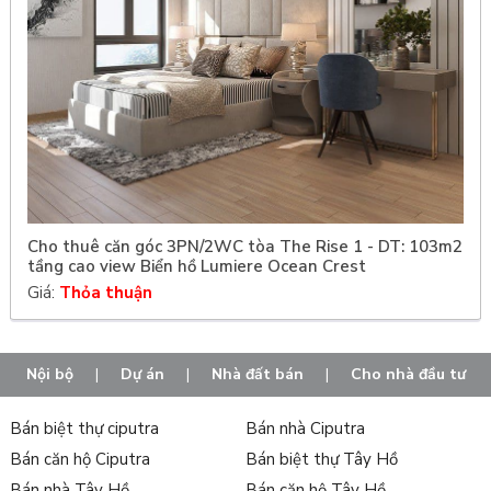
Cho thuê căn góc 3PN/2WC tòa The Rise 1 - DT: 103m2
tầng cao view Biển hồ Lumiere Ocean Crest
Giá:
Thỏa thuận
Nội bộ
|
Dự án
|
Nhà đất bán
|
Cho nhà đầu tư
Bán biệt thự ciputra
Bán nhà Ciputra
Bán căn hộ Ciputra
Bán biệt thự Tây Hồ
Bán nhà Tây Hồ
Bán căn hộ Tây Hồ