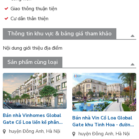
Giao thông thuận tiện
Cư dân thân thiện
Thông tin khu vực & bảng giá tham khảo
Nội dung giới thiệu địa điểm
Sản phẩm cùng loại
Bán nhà Vinhomes Global
Bán nhà Vin Cổ Loa Global
Gate Cổ Loa liền kề phân
Gate khu Tinh Hoa - đường
khu Cát Tường gần Grand
huyện Đông Anh
,
Hà Nội
Hoàng Gia 4 hướng Đông
huyện Đông Anh
,
Hà Nội
World
Nam diện tích 67,5m2