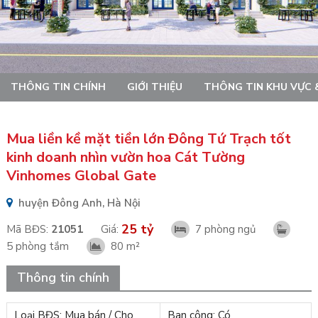
THÔNG TIN CHÍNH
GIỚI THIỆU
THÔNG TIN KHU VỰC 
Mua liền kề mặt tiền lớn Đông Tứ Trạch tốt
kinh doanh nhìn vườn hoa Cát Tường
Vinhomes Global Gate
huyện Đông Anh, Hà Nội
25 tỷ
Mã BĐS:
21051
Giá:
7 phòng ngủ
5 phòng tắm
80 m²
Thông tin chính
Loại BĐS: Mua bán / Cho
Ban công: Có