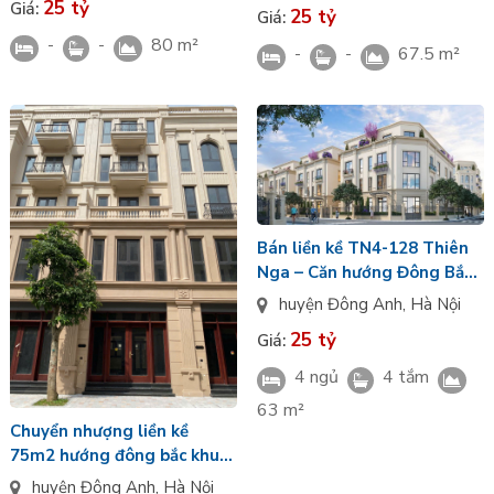
25 tỷ
Giá:
25 tỷ
Giá:
-
-
80 m²
-
-
67.5 m²
Bán liền kề TN4-128 Thiên
Nga – Căn hướng Đông Bắc,
công năng tối ưu, chính chủ
huyện Đông Anh
,
Hà Nội
cần bán
25 tỷ
Giá:
4 ngủ
4 tắm
63 m²
Chuyển nhượng liền kề
75m2 hướng đông bắc khu
Tinh Hoa Vinhomes Global
huyện Đông Anh
,
Hà Nội