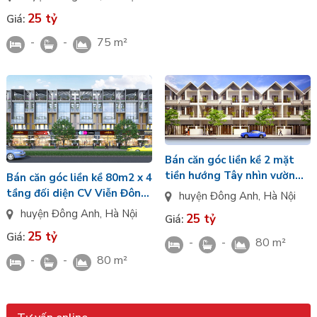
Gate Cổ Loa
25 tỷ
Giá:
-
-
75 m²
Bán căn góc liền kề 2 mặt
tiền hướng Tây nhìn vườn
Bán căn góc liền kề 80m2 x 4
hoa khu Cát Tường
tầng đối diện CV Viễn Đông
huyện Đông Anh
,
Hà Nội
Vinhomes Cổ Loa Đông Anh
hướng Tây Nam khu Thịnh
huyện Đông Anh
,
Hà Nội
25 tỷ
Giá:
Vượng Vin Cổ Loa
25 tỷ
Giá:
-
-
80 m²
-
-
80 m²