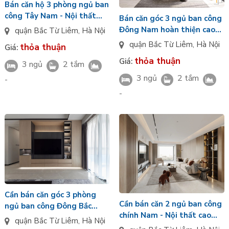
Bán căn hộ 3 phòng ngủ ban
công Tây Nam - Nội thất
Bán căn góc 3 ngủ ban công
bàn giao CĐT tầng cao Thái
Đông Nam hoàn thiện cao
quận Bắc Từ Liêm
,
Hà Nội
Hà Spring Garden
cấp - tầng trung Thái Hà
quận Bắc Từ Liêm
,
Hà Nội
thỏa thuận
Giá:
Spring Garden giá tốt
thỏa thuận
Giá:
3 ngủ
2 tắm
3 ngủ
2 tắm
-
-
Cần bán căn góc 3 phòng
Cần bán căn 2 ngủ ban công
ngủ ban công Đông Bắc
chính Nam - Nội thất cao
tầng cao view phố phường
quận Bắc Từ Liêm
,
Hà Nội
cấp tầng trung Thái Hà
Thái Hà Spring Garden