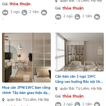
quận Bắc Từ Liêm
,
Hà Nội
thỏa thuận
Spring Garden giá tốt
Giá:
thỏa thuận
Giá:
3 ngủ
2 tắm
2 ngủ
1 tắm
-
-
Cần bán căn 2 ngủ 1WC
tầng cao hướng Bắc nội thất
hoàn thiện Thái Hà Spring
Mua căn 2PN/1WC ban công
quận Bắc Từ Liêm
,
Hà Nội
Garden giá tốt
chính Tây bàn giao hiện đại
thỏa thuận
Giá:
tầng cao view nội khu Thái
quận Bắc Từ Liêm
,
Hà Nội
Hà Spring Garden
2 ngủ
1 tắm