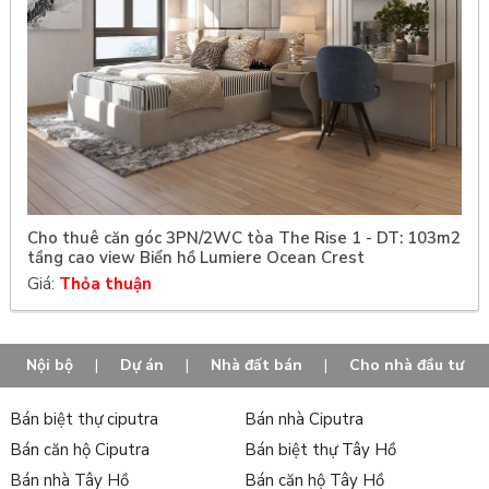
Cho thuê căn góc 3PN/2WC tòa The Rise 1 - DT: 103m2
tầng cao view Biển hồ Lumiere Ocean Crest
Giá:
Thỏa thuận
Nội bộ
|
Dự án
|
Nhà đất bán
|
Cho nhà đầu tư
Bán biệt thự ciputra
Bán nhà Ciputra
Bán căn hộ Ciputra
Bán biệt thự Tây Hồ
Bán nhà Tây Hồ
Bán căn hộ Tây Hồ