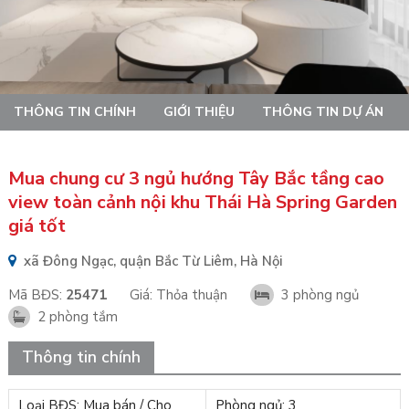
THÔNG TIN CHÍNH
GIỚI THIỆU
THÔNG TIN DỰ ÁN
Mua chung cư 3 ngủ hướng Tây Bắc tầng cao
view toàn cảnh nội khu Thái Hà Spring Garden
giá tốt
xã Đông Ngạc, quận Bắc Từ Liêm, Hà Nội
Mã BĐS:
25471
Giá:
Thỏa thuận
3 phòng ngủ
2 phòng tắm
Thông tin chính
Loại BĐS: Mua bán / Cho
Phòng ngủ: 3