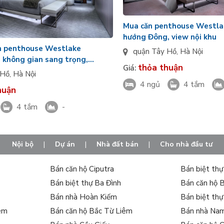
Mua căn penthouse Westlak
hướng Đông, view nội khu
n penthouse Westlake
quận Tây Hồ
,
Hà Nội
, không gian sang trọng,
thỏa thuận
Giá:
 Hồ
,
Hà Nội
4 ngủ
4 tắm
huận
4 tắm
-
Nội bộ
|
Dự án
|
Nhà đất bán
|
Cho nhà đầu tư
Bán căn hộ Ciputra
Bán biệt th
Bán biệt thự Ba Đình
Bán căn hộ 
Bán nhà Hoàn Kiếm
Bán biệt th
iêm
Bán căn hộ Bắc Từ Liêm
Bán nhà Na