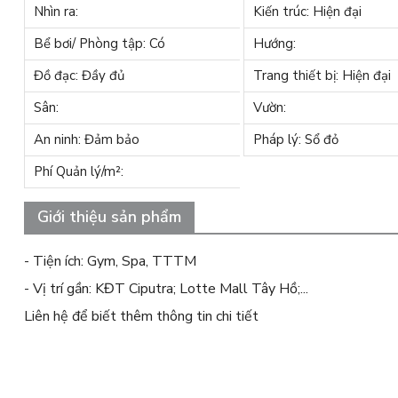
Nhìn ra:
Kiến trúc: Hiện đại
Bể bơi/ Phòng tập: Có
Hướng:
Đồ đạc: Đầy đủ
Trang thiết bị: Hiện đại
Sân:
Vườn:
An ninh: Đảm bảo
Pháp lý: Sổ đỏ
Phí Quản lý/m²:
Giới thiệu sản phẩm
- Tiện ích: Gym, Spa, TTTM
- Vị trí gần: KĐT Ciputra; Lotte Mall Tây Hồ;...
Liên hệ để biết thêm thông tin chi tiết