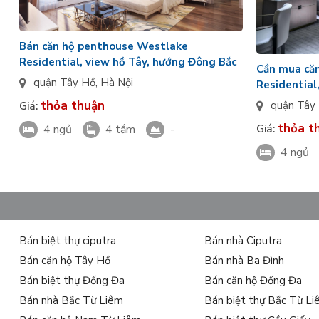
Bán căn hộ penthouse Westlake
Residential, view hồ Tây, hướng Đông Bắc
Cần mua că
quận Tây Hồ
,
Hà Nội
Residential
hướng Bắc
thỏa thuận
quận Tây
Giá:
thỏa t
4 ngủ
4 tắm
-
Giá:
4 ngủ
Bán biệt thự ciputra
Bán nhà Ciputra
Bán căn hộ Tây Hồ
Bán nhà Ba Đình
Bán biệt thự Đống Đa
Bán căn hộ Đống Đa
Bán nhà Bắc Từ Liêm
Bán biệt thự Bắc Từ L