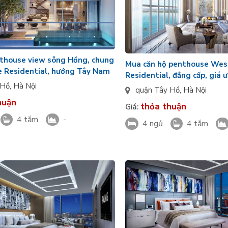
nthouse view sông Hồng, chung
Mua căn hộ penthouse Wes
e Residential, hướng Tây Nam
Residential, đẳng cấp, giá 
 Hồ
,
Hà Nội
Đông Nam, căn VIP
quận Tây Hồ
,
Hà Nội
huận
thỏa thuận
Giá:
4 tắm
-
4 ngủ
4 tắm