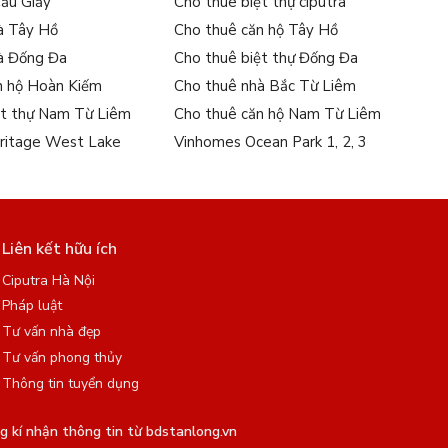
Cầu Giấy
Cho thuê biệt thự ciputra
à Tây Hồ
Cho thuê căn hộ Tây Hồ
à Đống Đa
Cho thuê biệt thự Đống Đa
n hộ Hoàn Kiếm
Cho thuê nhà Bắc Từ Liêm
ệt thự Nam Từ Liêm
Cho thuê căn hộ Nam Từ Liêm
ritage West Lake
Vinhomes Ocean Park 1, 2, 3
Liên kết hữu ích
Ciputra Hà Nội
Pháp luật
Tư vấn nhà đẹp
Tư vấn phong thủy
Thông tin tuyển dụng
 kí nhận thông tin từ bdstanlong.vn