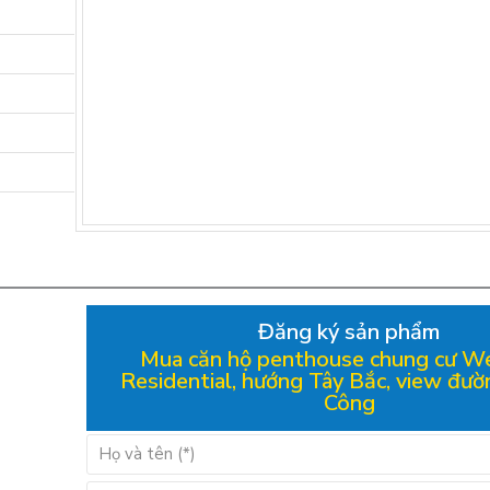
Đăng ký sản phẩm
Mua căn hộ penthouse chung cư W
Residential, hướng Tây Bắc, view đườ
Công