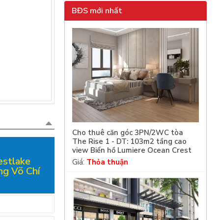
BĐS mới nhất
Cho thuê căn góc 3PN/2WC tòa
The Rise 1 - DT: 103m2 tầng cao
view Biển hồ Lumiere Ocean Crest
estlake
Giá:
Thỏa thuận
ng Võ Chí