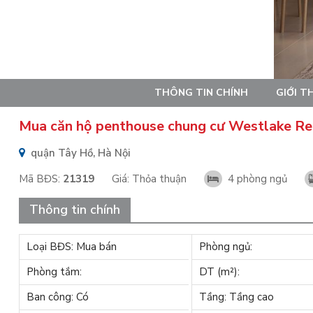
THÔNG TIN CHÍNH
GIỚI T
Mua căn hộ penthouse chung cư Westlake Res
quận Tây Hồ, Hà Nội
Mã BĐS:
21319
Giá:
Thỏa thuận
4 phòng ngủ
Thông tin chính
Loại BĐS: Mua bán
Phòng ngủ:
Phòng tắm:
DT (m²):
Ban công: Có
Tầng: Tầng cao