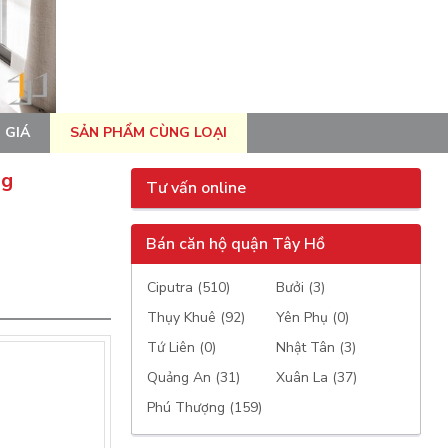
 GIÁ
SẢN PHẨM CÙNG LOẠI
ng
Tư vấn online
Bán căn hộ quận Tây Hồ
Ciputra (510)
Bưởi (3)
Thụy Khuê (92)
Yên Phụ (0)
Tứ Liên (0)
Nhật Tân (3)
Quảng An (31)
Xuân La (37)
Phú Thượng (159)