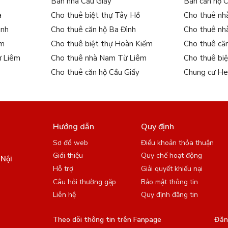
Bán nhà Cầu Giấy
Bán căn hộ 
a
Cho thuê biệt thự Tây Hồ
Cho thuê nh
ình
Cho thuê căn hộ Ba Đình
Cho thuê nh
ếm
Cho thuê biệt thự Hoàn Kiếm
Cho thuê că
ừ Liêm
Cho thuê nhà Nam Từ Liêm
Cho thuê bi
Cho thuê căn hộ Cầu Giấy
Chung cư He
Hướng dẫn
Quy định
Sơ đồ web
Điều khoản thỏa thuận
Giới thiệu
Quy chế hoạt động
 Nội
Hỗ trợ
Giải quyết khiếu nại
Câu hỏi thường gặp
Bảo mật thông tin
Liên hệ
Quy định đăng tin
Theo dõi thông tin trên Fanpage
Đăng