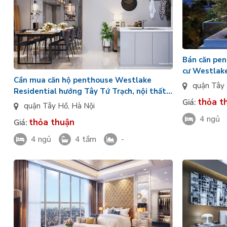
Bán căn pe
cư Westlak
Cần mua căn hộ penthouse Westlake
quận Tây
Residential hướng Tây Tứ Trạch, nội thất
thỏa t
Giá:
cao cấp
quận Tây Hồ
,
Hà Nội
4 ngủ
thỏa thuận
Giá:
4 ngủ
4 tắm
-