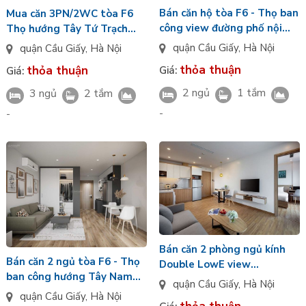
Bán căn hộ tòa F6 - Thọ ban
Mua căn 3PN/2WC tòa F6
công view đường phố nội
Thọ hướng Tây Tứ Trạch
thất VIP Đông tứ trạch Sun
cửa sổ LowE Sun Feliza
quận Cầu Giấy
,
Hà Nội
quận Cầu Giấy
,
Hà Nội
Feliza Suites
Suites Cầu Giấy
thỏa thuận
thỏa thuận
Giá:
Giá:
2 ngủ
1 tắm
3 ngủ
2 tắm
-
-
Bán căn 2 phòng ngủ kính
Bán căn 2 ngủ tòa F6 - Thọ
Double LowE view
ban công hướng Tây Nam
Panorama Tây Bắc tòa F6
quận Cầu Giấy
,
Hà Nội
nội thất hiện đại view thủ
Thọ Sun Feliza Suites Xuân
quận Cầu Giấy
,
Hà Nội