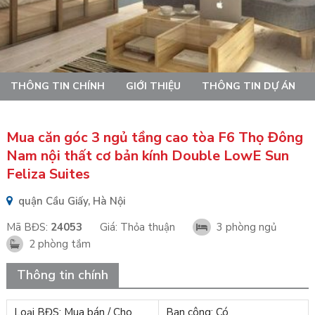
THÔNG TIN CHÍNH
GIỚI THIỆU
THÔNG TIN DỰ ÁN
Mua căn góc 3 ngủ tầng cao tòa F6 Thọ Đông
Nam nội thất cơ bản kính Double LowE Sun
Feliza Suites
quận Cầu Giấy, Hà Nội
Mã BĐS:
24053
Giá:
Thỏa thuận
3 phòng ngủ
2 phòng tắm
Thông tin chính
Loại BĐS: Mua bán / Cho
Ban công: Có