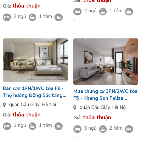
thỏa thuận
đô Sun Cầu Giấy
Giá:
Thủy
thỏa thuận
Giá:
2 ngủ
1 tắm
2 ngủ
1 tắm
-
-
Bán căn 1PN/1WC tòa F6 -
Mua chung cư 3PN/2WC tòa
Thọ hướng Đông Bắc tầng
F5 - Khang Sun Feliza
cao cửa sổ LowE view thành
quận Cầu Giấy
,
Hà Nội
Suites hướng Tây Tứ Trạch
quận Cầu Giấy
,
Hà Nội
phố Sun Cầu Giấy
cửa sổ LowE view đô thị
thỏa thuận
Giá:
thỏa thuận
Giá:
1 ngủ
1 tắm
3 ngủ
2 tắm
-
-