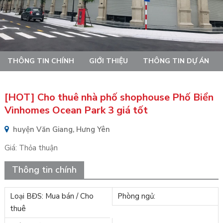
THÔNG TIN CHÍNH
GIỚI THIỆU
THÔNG TIN DỰ ÁN
[HOT] Cho thuê nhà phố shophouse Phố Biển
Vinhomes Ocean Park 3 giá tốt
huyện Văn Giang, Hưng Yên
Giá:
Thỏa thuận
Thông tin chính
Loại BĐS: Mua bán / Cho
Phòng ngủ:
thuê