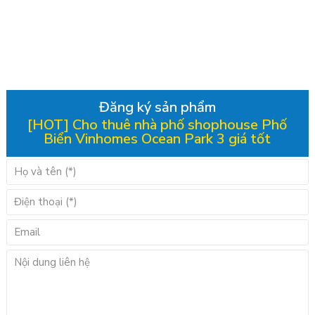
Đăng ký sản phẩm
[HOT] Cho thuê nhà phố shophouse Phố
Biển Vinhomes Ocean Park 3 giá tốt