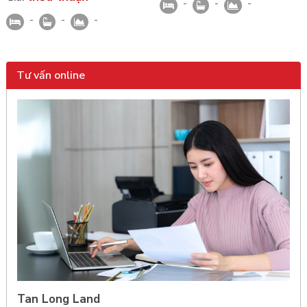
-
-
-
-
-
-
Tư vấn online
Tan Long Land