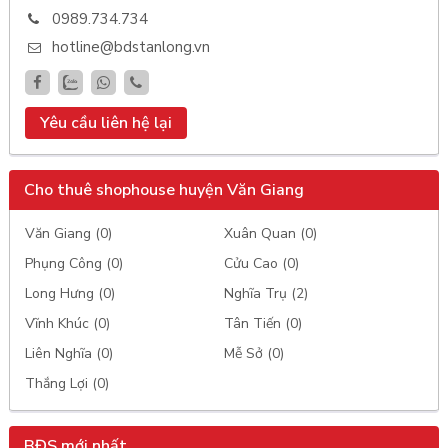
0989.734.734
hotline@bdstanlong.vn
Yêu cầu liên hệ lại
Cho thuê shophouse huyện Văn Giang
Văn Giang (0)
Xuân Quan (0)
Phụng Công (0)
Cửu Cao (0)
Long Hưng (0)
Nghĩa Trụ (2)
Vĩnh Khúc (0)
Tân Tiến (0)
Liên Nghĩa (0)
Mễ Sở (0)
Thắng Lợi (0)
BĐS mới nhất