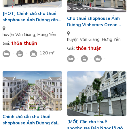
[HOT] Chính chủ cho thuê
Cho thuê shophouse Ánh
shophouse Ánh Dương căn
Dương Vinhomes Ocean
góc 120m2
Park 3 đối diện công viên
huyện Văn Giang
,
Hưng Yên
huyện Văn Giang
,
Hưng Yên
thỏa thuận
Giá:
thỏa thuận
Giá:
-
-
120 m²
-
-
-
Chính chủ cần cho thuê
[MỚI] Cần cho thuê
shophouse Ánh Dương đại
shophouse Đảo Ngọc lô góc