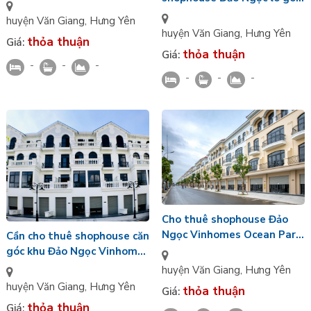
lộ Bốn Mùa Vinhomes
Vinhomes Ocean Park 3
Ocean Park 3
huyện Văn Giang
,
Hưng Yên
huyện Văn Giang
,
Hưng Yên
thỏa thuận
Giá:
thỏa thuận
Giá:
-
-
-
-
-
-
Cho thuê shophouse Đảo
Ngọc Vinhomes Ocean Park
Cần cho thuê shophouse căn
3 giá tốt nhất
góc khu Đảo Ngọc Vinhomes
Ocean Park 3
huyện Văn Giang
,
Hưng Yên
huyện Văn Giang
,
Hưng Yên
thỏa thuận
Giá:
thỏa thuận
Giá: