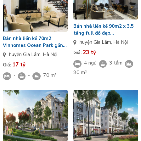
Bán nhà liền kề 90m2 x 3,5
tầng full đồ đẹp
Bán nhà liền kề 70m2
tại Vinhomes Ocean Park
huyện Gia Lâm
,
Hà Nội
Vinhomes Ocean Park gần
23 tỷ
hồ nước ngọt
Giá:
huyện Gia Lâm
,
Hà Nội
4 ngủ
3 tắm
17 tỷ
Giá:
90 m²
-
-
70 m²