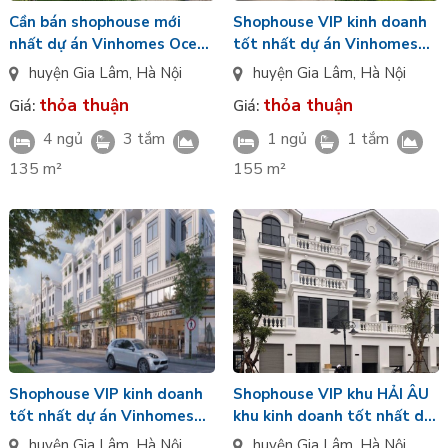
Cần bán shophouse mới
Shophouse VIP kinh doanh
nhất dự án Vinhomes Ocean
tốt nhất dự án Vinhomes
Park - chưa ký HĐMB
Ocean Park Gia Lâm giá tốt
huyện Gia Lâm
,
Hà Nội
huyện Gia Lâm
,
Hà Nội
nhất
thỏa thuận
thỏa thuận
Giá:
Giá:
4 ngủ
3 tắm
1 ngủ
1 tắm
135 m²
155 m²
Shophouse VIP kinh doanh
Shophouse VIP khu HẢI ÂU
tốt nhất dự án Vinhomes
khu kinh doanh tốt nhất dự
Ocean Park Gia Lâm giá tốt
án Vinhomes Ocean Park
huyện Gia Lâm
,
Hà Nội
huyện Gia Lâm
,
Hà Nội