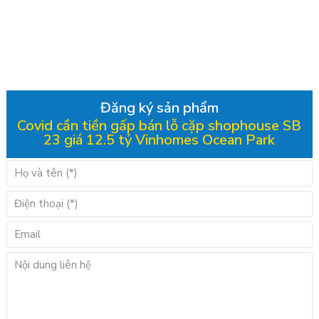
Đăng ký sản phẩm
Covid cần tiền gấp bán lỗ cặp shophouse SB
23 giá 12.5 tỷ Vinhomes Ocean Park