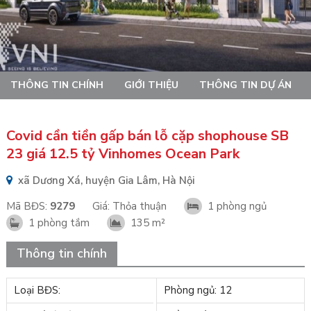
THÔNG TIN CHÍNH
GIỚI THIỆU
THÔNG TIN DỰ ÁN
Covid cần tiền gấp bán lỗ cặp shophouse SB
23 giá 12.5 tỷ Vinhomes Ocean Park
xã Dương Xá, huyện Gia Lâm, Hà Nội
Mã BĐS:
9279
Giá:
Thỏa thuận
1 phòng ngủ
1 phòng tắm
135 m²
Thông tin chính
Loại BĐS:
Phòng ngủ: 12