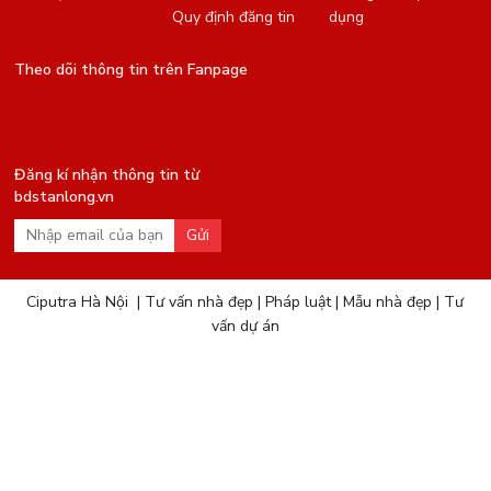
Quy định đăng tin
dụng
Theo dõi thông tin trên Fanpage
Đăng kí nhận thông tin từ
bdstanlong.vn
Gửi
Ciputra Hà Nội
|
Tư vấn nhà đẹp
|
Pháp luật
|
Mẫu nhà đẹp
|
Tư
vấn dự án