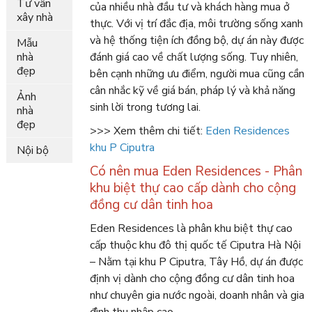
Tư vấn
của nhiều nhà đầu tư và khách hàng mua ở
xây nhà
thực. Với vị trí đắc địa, môi trường sống xanh
và hệ thống tiện ích đồng bộ, dự án này được
Mẫu
nhà
đánh giá cao về chất lượng sống. Tuy nhiên,
đẹp
bên cạnh những ưu điểm, người mua cũng cần
cân nhắc kỹ về giá bán, pháp lý và khả năng
Ảnh
sinh lời trong tương lai.
nhà
đẹp
>>> Xem thêm chi tiết:
Eden Residences
khu P Ciputra
Nội bộ
Có nên mua Eden Residences - Phân
khu biệt thự cao cấp dành cho cộng
đồng cư dân tinh hoa
Eden Residences là phân khu biệt thự cao
cấp thuộc khu đô thị quốc tế Ciputra Hà Nội
– Nằm tại khu P Ciputra, Tây Hồ, dự án được
định vị dành cho cộng đồng cư dân tinh hoa
như chuyên gia nước ngoài, doanh nhân và gia