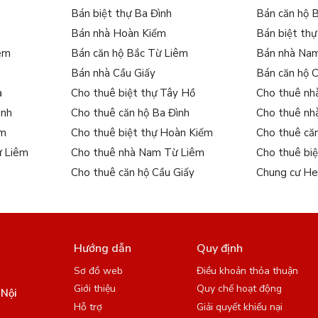
Bán biệt thự Ba Đình
Bán căn hộ 
Bán nhà Hoàn Kiếm
Bán biệt th
iêm
Bán căn hộ Bắc Từ Liêm
Bán nhà Na
Bán nhà Cầu Giấy
Bán căn hộ 
a
Cho thuê biệt thự Tây Hồ
Cho thuê nh
ình
Cho thuê căn hộ Ba Đình
Cho thuê nh
ếm
Cho thuê biệt thự Hoàn Kiếm
Cho thuê că
ừ Liêm
Cho thuê nhà Nam Từ Liêm
Cho thuê bi
Cho thuê căn hộ Cầu Giấy
Chung cư He
Hướng dẫn
Quy định
Sơ đồ web
Điều khoản thỏa thuận
Giới thiệu
Quy chế hoạt động
 Nội
Hỗ trợ
Giải quyết khiếu nại