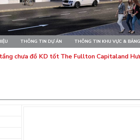
HIỆU
THÔNG TIN DỰ ÁN
THÔNG TIN KHU VỰC & BẢNG
 tầng chưa đồ KD tốt The Fullton Capitaland Hư