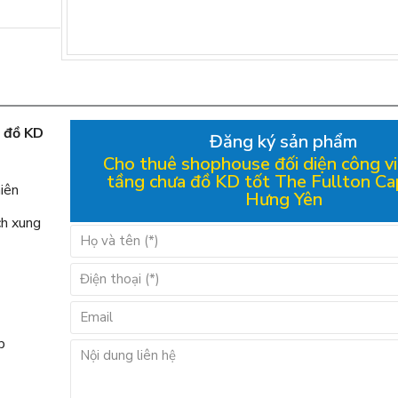
a đồ KD
Đăng ký sản phẩm
Cho thuê shophouse đối diện công vi
tầng chưa đồ KD tốt The Fullton Ca
hiên
Hưng Yên
ch xung
p