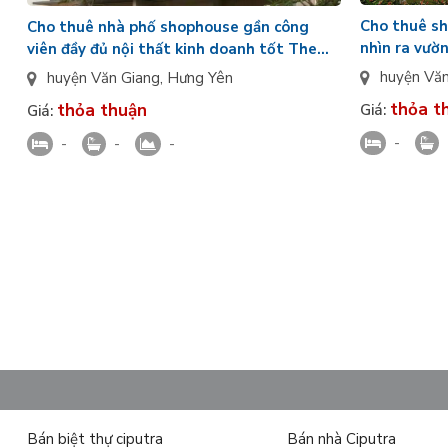
Cho thuê sh
Cho thuê nhà phố shophouse gần công
nhìn ra vườ
viên đầy đủ nội thất kinh doanh tốt The
The Fullton
Capitaland Hưng Yên
huyện Vă
huyện Văn Giang
,
Hưng Yên
thỏa t
thỏa thuận
Giá:
Giá:
-
-
-
-
Bán biệt thự ciputra
Bán nhà Ciputra