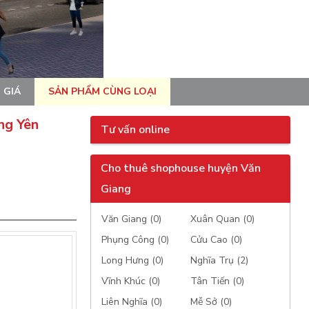
 GIÁ
SẢN PHẨM CÙNG LOẠI
ng Yên
Tư vấn online
Cho thuê shophouse huyện Văn
Giang
Văn Giang (0)
Xuân Quan (0)
Phụng Công (0)
Cửu Cao (0)
Long Hưng (0)
Nghĩa Trụ (2)
Vĩnh Khúc (0)
Tân Tiến (0)
Liên Nghĩa (0)
Mễ Sở (0)