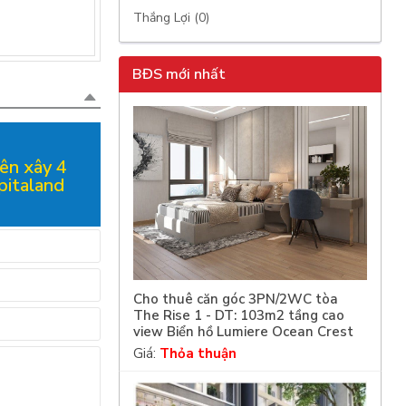
Thắng Lợi (0)
BĐS mới nhất
ên xây 4
pitaland
Cho thuê căn góc 3PN/2WC tòa
The Rise 1 - DT: 103m2 tầng cao
view Biển hồ Lumiere Ocean Crest
Giá:
Thỏa thuận