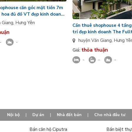
ophouse căn góc mặt tiền 7m
n hoa đủ đồ VT đẹp kinh doanh
n Giang
,
Hưng Yên
Cần thuê shophouse 4 tầng 
huận
trí đẹp kinh doanh The Ful
Ocean Park 3
huyện Văn Giang
,
Hưng Yê
-
-
thỏa thuận
Giá:
-
-
-
Nội bộ
|
Dự án
|
Nhà đất bán
|
Cho nhà đầu tư
Bán căn hộ Ciputra
Bán biệt th