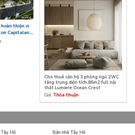
hoàn thiện vị
lton Capitaland
n
Cho thuê căn hộ 3 phòng ngủ 2WC
tầng trung diện tích 86m2 full nội
thất Lumiere Ocean Crest
Giá:
Thỏa thuận
ự Tây Hồ
Bán nhà Tây Hồ