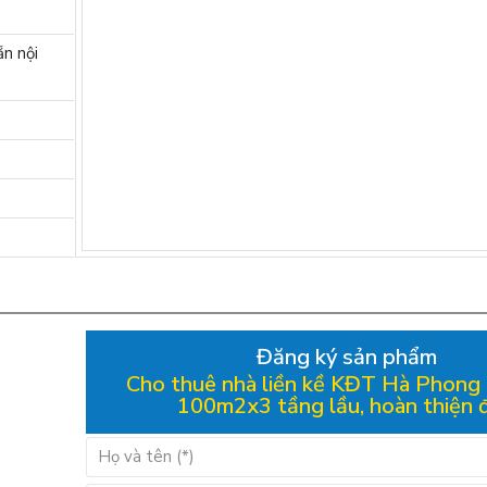
ẵn nội
Đăng ký sản phẩm
Cho thuê nhà liền kề KĐT Hà Phong 
100m2x3 tầng lầu, hoàn thiện 