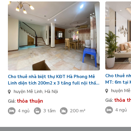
Cho thuê nh
Cho thuê nhà biệt thự KĐT Hà Phong Mê
MT: 6m tại
Linh diện tích 200m2 x 3 tầng full nội thất,
mặt tiền rộng
huyện Mê
huyện Mê Linh
,
Hà Nội
thỏa t
Giá:
thỏa thuận
Giá:
4 ngủ
4 ngủ
3 tắm
200 m²