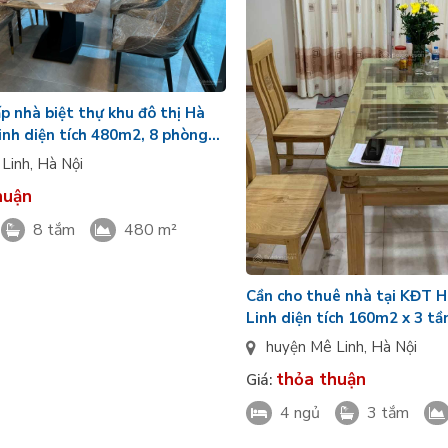
p nhà biệt thự khu đô thị Hà
nh diện tích 480m2, 8 phòng
t đầy đủ
 Linh
,
Hà Nội
huận
8 tắm
480 m²
Cần cho thuê nhà tại KĐT 
Linh diện tích 160m2 x 3 t
Bắc, đầy đủ nội thất
huyện Mê Linh
,
Hà Nội
thỏa thuận
Giá:
4 ngủ
3 tắm