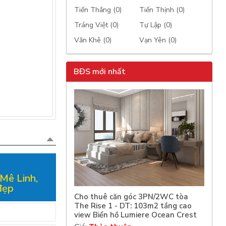
Tiến Thắng (0)
Tiến Thịnh (0)
Tráng Việt (0)
Tự Lập (0)
Văn Khê (0)
Vạn Yên (0)
BĐS mới nhất
Mê Linh,
đẹp
Cho thuê căn góc 3PN/2WC tòa
The Rise 1 - DT: 103m2 tầng cao
view Biển hồ Lumiere Ocean Crest