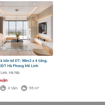
à liền kề DT: 98m2 x 4 tầng,
 KĐT Hà Phong Mê Linh
 Linh
,
Hà Nội
huận
4 tắm
98 m²