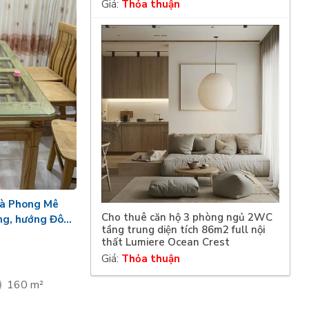
Giá:
Thỏa thuận
Hà Phong Mê
Cho thuê căn hộ 3 phòng ngủ 2WC
ầng, hướng Đông
tầng trung diện tích 86m2 full nội
thất Lumiere Ocean Crest
Giá:
Thỏa thuận
160 m²