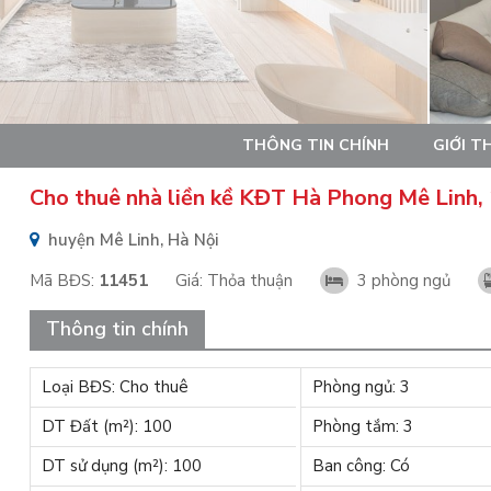
THÔNG TIN CHÍNH
GIỚI T
Cho thuê nhà liền kề KĐT Hà Phong Mê Linh,
huyện Mê Linh, Hà Nội
Mã BĐS:
11451
Giá:
Thỏa thuận
3 phòng ngủ
Thông tin chính
Loại BĐS: Cho thuê
Phòng ngủ: 3
DT Đất (m²): 100
Phòng tắm: 3
DT sử dụng (m²): 100
Ban công: Có