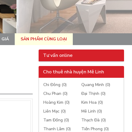
 GIÁ
SẢN PHẨM CÙNG LOẠI
Tư vấn online
Cho thuê nhà huyện Mê Linh
Chi Đông (0)
Quang Minh (0)
Chu Phan (0)
Đại Thịnh (0)
Hoàng Kim (0)
Kim Hoa (0)
Liên Mạc (0)
Mê Linh (0)
Tam Đồng (0)
Thạch Đà (0)
Thanh Lâm (0)
Tiền Phong (0)