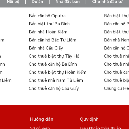
Nội bộ
|
Dự án
|
Nhà đất bán
|
Cho nhà đầu tư
Bán căn hộ Ciputra
Bán biệt th
Bán biệt thự Ba Đình
Bán căn hộ 
Bán nhà Hoàn Kiếm
Bán biệt th
iêm
Bán căn hộ Bắc Từ Liêm
Bán nhà Na
Bán nhà Cầu Giấy
Bán căn hộ 
a
Cho thuê biệt thự Tây Hồ
Cho thuê nh
ình
Cho thuê căn hộ Ba Đình
Cho thuê nh
ếm
Cho thuê biệt thự Hoàn Kiếm
Cho thuê că
ừ Liêm
Cho thuê nhà Nam Từ Liêm
Cho thuê bi
Cho thuê căn hộ Cầu Giấy
Chung cư He
Hướng dẫn
Quy định
Sơ đồ web
Điều khoản thỏa thuận