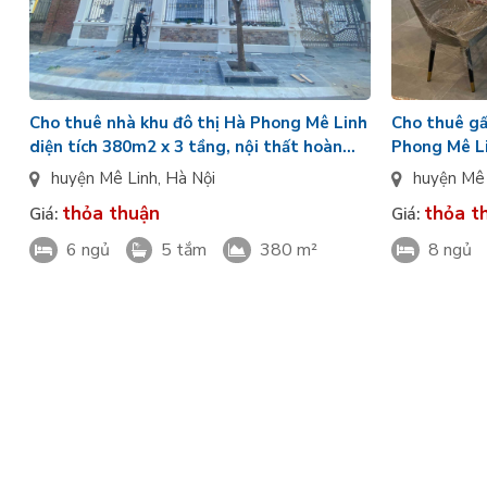
Cho thuê nhà khu đô thị Hà Phong Mê Linh
Cho thuê gấ
diện tích 380m2 x 3 tầng, nội thất hoàn
Phong Mê Li
thiện đẹp
ngủ, nội thấ
huyện Mê Linh
,
Hà Nội
huyện Mê
thỏa thuận
thỏa t
Giá:
Giá:
6 ngủ
5 tắm
380 m²
8 ngủ