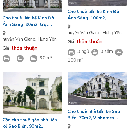
Cho thuê liền kề Kinh Đô
Cho thuê liền kề Kinh Đô
Ánh Sáng, 100m2,
Ánh Sáng, 90m2, trục
Vinhomes Ocean Park 2
đường Kinh Đô 4, Vinhomes
huyện Văn Giang
,
Hưng Yên
Ocean Park 2
huyện Văn Giang
,
Hưng Yên
thỏa thuận
Giá:
thỏa thuận
Giá:
3 ngủ
3 tắm
-
-
90 m²
100 m²
Cho thuê nhà liền kề Sao
Biển, 70m2, Vinhomes
Cần cho thuê gấp nhà liền
Ocean Park 2
kề Sao Biển, 90m2,