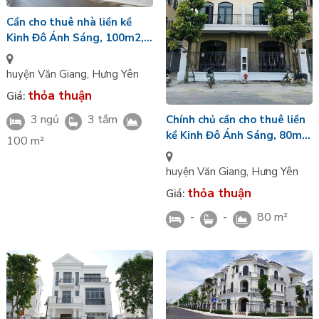
Cần cho thuê nhà liền kề
Kinh Đô Ánh Sáng, 100m2,
Vinhomes Ocean Park 2
huyện Văn Giang
,
Hưng Yên
thỏa thuận
Giá:
3 ngủ
3 tắm
Chính chủ cần cho thuê liền
kề Kinh Đô Ánh Sáng, 80m2,
100 m²
Vinhomes Ocean Park 2
huyện Văn Giang
,
Hưng Yên
thỏa thuận
Giá:
-
-
80 m²