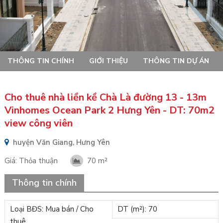
THÔNG TIN CHÍNH
GIỚI THIỆU
THÔNG TIN DỰ ÁN
Cho thuê nhà liền kề Chà Là đường 13 - 13m
Vinhomes Ocean Park 2 Hưng Yên - DT: 70m2
view công viên
huyện Văn Giang, Hưng Yên
Giá:
Thỏa thuận
70 m²
Thông tin chính
Loại BĐS: Mua bán / Cho
DT (m²): 70
thuê