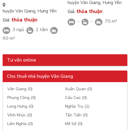
huyện Văn Giang
,
Hưng Yên
Vinhomes Ocean Park 2
thỏa thuận
huyện Văn Giang
,
Hưng Yên
Giá:
thỏa thuận
Giá:
-
-
70 m²
3 ngủ
2 tắm
90 m²
Tư vấn online
Cho thuê nhà huyện Văn Giang
Văn Giang (0)
Xuân Quan (0)
Phụng Công (0)
Cửu Cao (0)
Long Hưng (0)
Nghĩa Trụ (1)
Vĩnh Khúc (0)
Tân Tiến (0)
Liên Nghĩa (0)
Mễ Sở (0)