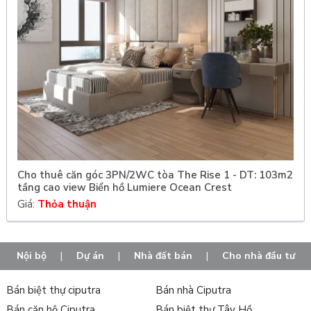
Cho thuê căn góc 3PN/2WC tòa The Rise 1 - DT: 103m2
tầng cao view Biển hồ Lumiere Ocean Crest
Giá:
Thỏa thuận
Nội bộ
|
Dự án
|
Nhà đất bán
|
Cho nhà đầu tư
Bán biệt thự ciputra
Bán nhà Ciputra
Bán căn hộ Ciputra
Bán biệt thự Tây Hồ