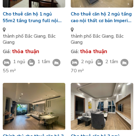
Cho thuê căn hộ 1 ngủ
Cho thuê căn hộ 2 ngủ tầng
55m2 tầng trung full nội
cao nội thất cơ bản Imperia
thất đẹp Imperia Sky Bay
Sky Bay Bắc Giang
Bắc Giang
thành phố Bắc Giang
,
Bắc
thành phố Bắc Giang
,
Bắc
Giang
Giang
thỏa thuận
thỏa thuận
Giá:
Giá:
1 ngủ
1 tắm
2 ngủ
2 tắm
55 m²
70 m²