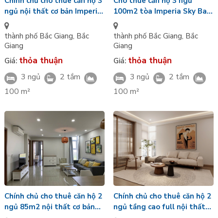
Cho thuê căn hộ 3 ngủ
Chính chủ cho thuê căn hộ 3
100m2 tòa Imperia Sky Bay
ngủ nội thất cơ bản Imperia
Bắc Giang full nội thất đẹp
Sky Bay Bắc Giang
vào ở ngay
thành phố Bắc Giang
,
Bắc
thành phố Bắc Giang
,
Bắc
Giang
Giang
thỏa thuận
thỏa thuận
Giá:
Giá:
3 ngủ
2 tắm
3 ngủ
2 tắm
100 m²
100 m²
Chính chủ cho thuê căn hộ 2
Chính chủ cho thuê căn hộ 2
ngủ 85m2 nội thất cơ bản
ngủ tầng cao full nội thất
Imperia Sky Bắc Giang
Imperia Sky Bay Bắc Giang