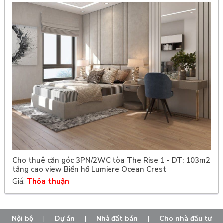
Cho thuê căn góc 3PN/2WC tòa The Rise 1 - DT: 103m2
tầng cao view Biển hồ Lumiere Ocean Crest
Giá:
Thỏa thuận
Nội bộ
|
Dự án
|
Nhà đất bán
|
Cho nhà đầu tư