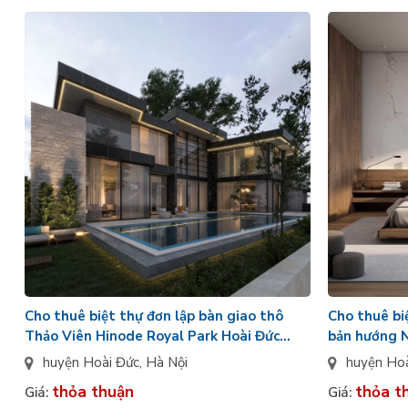
Cho thuê biệt thự đơn lập bàn giao thô
Cho thuê bi
Thảo Viên Hinode Royal Park Hoài Đức
bản hướng 
hướng Đông Nam
Park Hoài Đ
huyện Hoài Đức
,
Hà Nội
huyện Ho
thỏa thuận
thỏa t
Giá:
Giá: