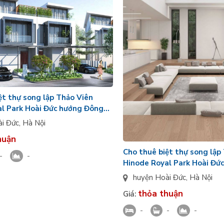
ệt thự song lập Thảo Viên
l Park Hoài Đức hướng Đông
ài Đức
,
Hà Nội
huận
Cho thuê biệt thự song lập
-
-
Hinode Royal Park Hoài Đứ
Nam
huyện Hoài Đức
,
Hà Nội
thỏa thuận
Giá:
-
-
-