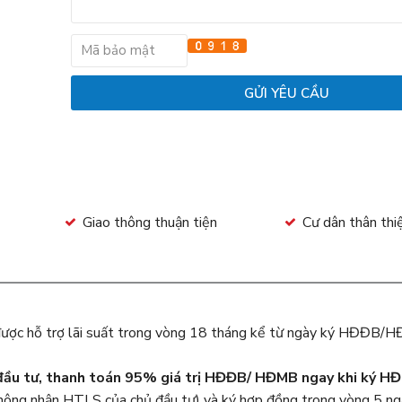
Giao thông thuận tiện
Cư dân thân thi
được hỗ trợ lãi suất trong vòng 18 tháng kể từ ngày ký HĐĐB/
đầu tư, thanh toán 95% giá trị HĐĐB/ HĐMB ngay khi ký 
ông nhận HTLS của chủ đầu tư) và ký hợp đồng trong vòng 5 ngà