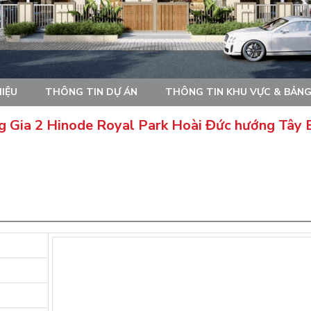
HIỆU
THÔNG TIN DỰ ÁN
THÔNG TIN KHU VỰC & BẢNG
ng Gia 2 Hinode Royal Park Hoài Đức hướng Tây 