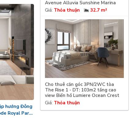
Avenue Alluvia Sunshine Marina
Giá:
Thỏa thuận
32.7 m²
Cho thuê căn góc 3PN/2WC tòa
The Rise 1 - DT: 103m2 tầng cao
view Biển hồ Lumiere Ocean Crest
Giá:
Thỏa thuận
lập hướng Đông
ode Royal Park