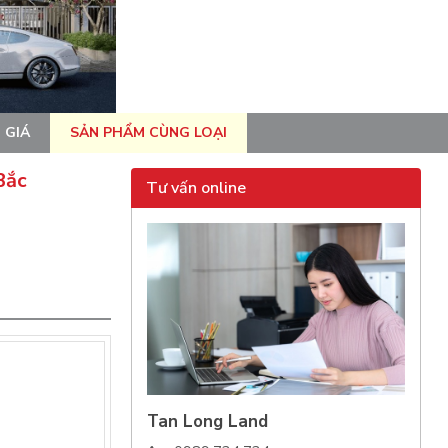
 GIÁ
SẢN PHẨM CÙNG LOẠI
Bắc
Tư vấn online
Tan Long Land