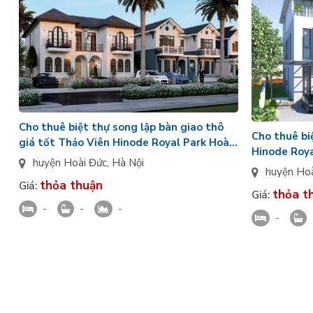
Cho thuê biệt thự song lập bàn giao thô
Cho thuê bi
giá tốt Thảo Viên Hinode Royal Park Hoài
Hinode Roya
Đức hướng Tây Bắc
huyện Hoài Đức
,
Hà Nội
Bắc
huyện Ho
thỏa thuận
Giá:
thỏa t
Giá:
-
-
-
-