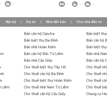
-
-
-
-
-
Nội bộ
|
Dự án
|
Nhà đất bán
|
Cho nhà đầu tư
Bán căn hộ Ciputra
Bán biệt th
Bán biệt thự Ba Đình
Bán căn hộ 
Bán nhà Hoàn Kiếm
Bán biệt th
iêm
Bán căn hộ Bắc Từ Liêm
Bán nhà Na
Bán nhà Cầu Giấy
Bán căn hộ 
a
Cho thuê biệt thự Tây Hồ
Cho thuê nh
ình
Cho thuê căn hộ Ba Đình
Cho thuê nh
ếm
Cho thuê biệt thự Hoàn Kiếm
Cho thuê că
ừ Liêm
Cho thuê nhà Nam Từ Liêm
Cho thuê bi
Cho thuê căn hộ Cầu Giấy
Chung cư He