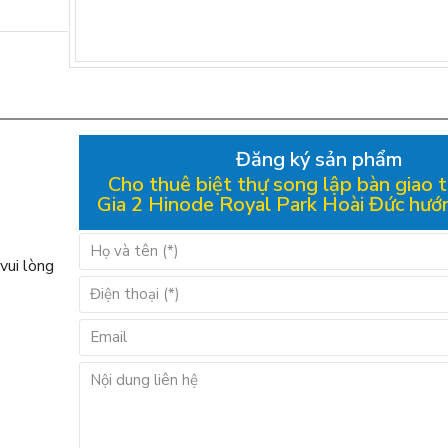
Đăng ký sản phẩm
Cho thuê biệt thự song lập bàn giao
Gia 2 Hinode Royal Park Hoài Đức hướ
vui lòng