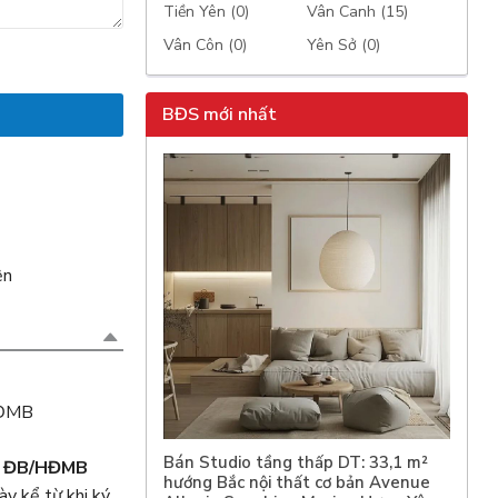
Tiền Yên (0)
Vân Canh (15)
Vân Côn (0)
Yên Sở (0)
BĐS mới nhất
ện
HĐMB
Bán Studio tầng thấp DT: 33,1 m²
HĐ ĐB/HĐMB
hướng Bắc nội thất cơ bản Avenue
y kể từ khi ký