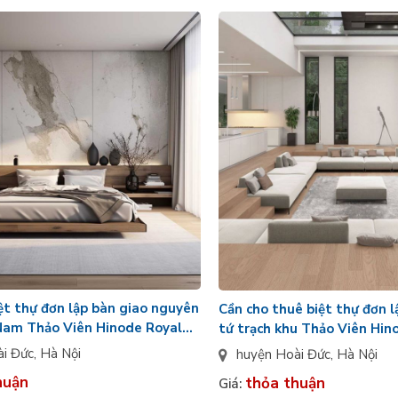
ệt thự đơn lập bàn giao nguyên
Cần cho thuê biệt thự đơn 
Nam Thảo Viên Hinode Royal
tứ trạch khu Thảo Viên Hin
ức
Hoài Đức
ài Đức
,
Hà Nội
huyện Hoài Đức
,
Hà Nội
huận
thỏa thuận
Giá: