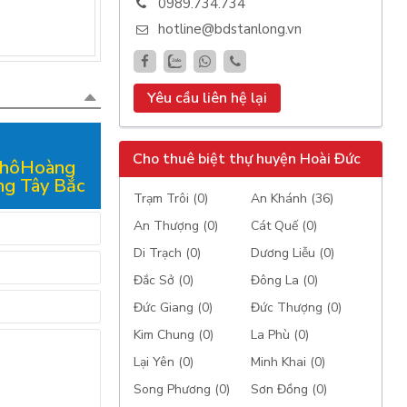
0989.734.734
hotline@bdstanlong.vn
Yêu cầu liên hệ lại
Cho thuê biệt thự huyện Hoài Đức
 thôHoàng
ng Tây Bắc
Trạm Trôi (0)
An Khánh (36)
An Thượng (0)
Cát Quế (0)
Di Trạch (0)
Dương Liễu (0)
Đắc Sở (0)
Đông La (0)
Đức Giang (0)
Đức Thượng (0)
Kim Chung (0)
La Phù (0)
Lại Yên (0)
Minh Khai (0)
Song Phương (0)
Sơn Đồng (0)