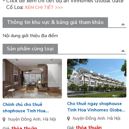
Click để xem chi tiết dự án Vinhomes Global Gate
Cổ Loa:
XEM CHI TIẾT >>>
Thông tin khu vực & bảng giá tham khảo
Nội dung giới thiệu địa điểm
Sản phẩm cùng loại
Cho thuê ngay shophouse
Chính chủ cho thuê
Tinh Hoa Vinhomes Global
shophouse Tinh Hoa
Gate, chính Đông, giá tốt
Vinhomes Global Gate,
huyện Đông Anh
,
Hà Nội
huyện Đông Anh
,
Hà Nội
nhất thị trường
hướng Tây Bắc, giá tốt
thỏa thuận
Giá:
thỏa thuận
Giá: