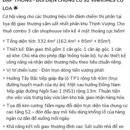
ĐẬP THÔNG - ĐỐI DIỆN CHUNG CƯ S2 VINHOMES CỔ
LOA 🌟
Cơ hội vàng cho các thương hiệu lớn đánh chiếm thị phần tại
tọa độ giao thương sầm uất nhất phân khu Thịnh Vượng. Cho
thuê combo 3 căn shophouse liền kề 4 mặt thoáng cực hiếm!
Tổng diện tích: 332.4m² (162.4m² + 85m² + 85m²).
Thiết kế: Bàn giao thô,gồm 1 căn góc, 1 căn áp góc, 1 căn
xẻ khe. Chủ nhà cho phép đập thông toàn bộ, tự do thiết kế
công năng và nhận diện thương hiệu theo tiêu chuẩn riêng.
Vị trí chiến lược - Đón trọn dòng tiền vương phát:
Hướng Tây Bắc tiếp giáp đại lộ TP1 rộng tới 40m (trục
đường huyết mạch của dự án); Mặt sau hướng Đông Nam
tiếp giáp đường Ngôi Sao 1 (NS1) rộng 13m. Thuận tiện
cho việc vừa trưng bày vừa làm kho bãi, giao nhận hàng hóa.
Tọa độ kim cương: Nằm ngay đối diện trực diện tòa chung cư
cao tầng S2 – đón đầu quy mô tiêu dùng khổng lồ của hàng
ngàn cư dân đổ xuống mỗi ngày.
Khả năng kết nối giao thương đỉnh cao: Sát sườn nhà để xe