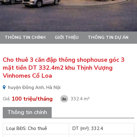
THÔNG TIN CHÍNH
GIỚI THIỆU
THÔNG TIN DỰ ÁN
Cho thuê 3 căn đập thông shophouse góc 3
mặt tiền DT 332.4m2 khu Thịnh Vượng
Vinhomes Cổ Loa
huyện Đông Anh, Hà Nội
100 triệu/tháng
Giá:
332.4 m²
Thông tin chính
Loại BĐS: Cho thuê
DT (m²): 332.4