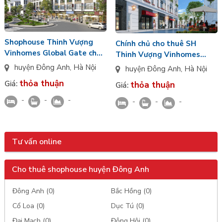
Shophouse Thinh Vượng
Chính chủ cho thuê SH
Vinhomes Global Gate cho
Thinh Vượng Vinhomes
thuê giá tốt, vị trí trung
Global Gate hướng Tây
huyện Đông Anh
,
Hà Nội
huyện Đông Anh
,
Hà Nội
tâm, hướng Đông
Nam, 102m2, đủ đồ
thỏa thuận
Giá:
thỏa thuận
Giá:
-
-
-
-
-
-
Tư vấn online
Cho thuê shophouse huyện Đông Anh
Đông Anh (0)
Bắc Hồng (0)
Cổ Loa (0)
Dục Tú (0)
Đại Mạch (0)
Đông Hội (0)