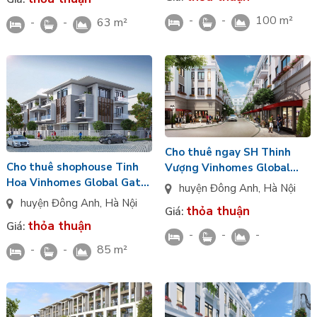
-
-
100 m²
-
-
63 m²
Cho thuê ngay SH Thinh
Cho thuê shophouse Tinh
Vượng Vinhomes Global
Hoa Vinhomes Global Gate
Gate Đông Bắc, đủ đồ, giá
huyện Đông Anh
,
Hà Nội
giá tốt, Nam
tốt
huyện Đông Anh
,
Hà Nội
thỏa thuận
Giá:
thỏa thuận
Giá:
-
-
-
-
-
85 m²