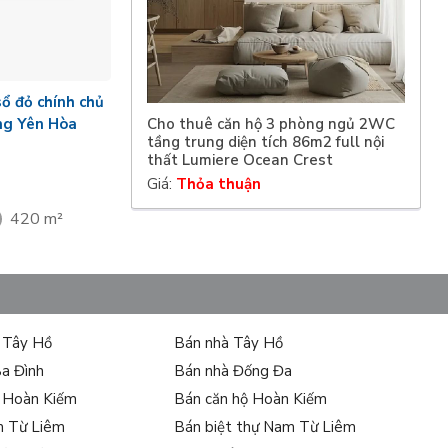
sổ đỏ chính chủ
Cho thuê căn hộ 3 phòng ngủ 2WC
ng Yên Hòa
tầng trung diện tích 86m2 full nội
thất Lumiere Ocean Crest
Giá:
Thỏa thuận
420 m²
ự Tây Hồ
Bán nhà Tây Hồ
Ba Đình
Bán nhà Đống Đa
ự Hoàn Kiếm
Bán căn hộ Hoàn Kiếm
m Từ Liêm
Bán biệt thự Nam Từ Liêm