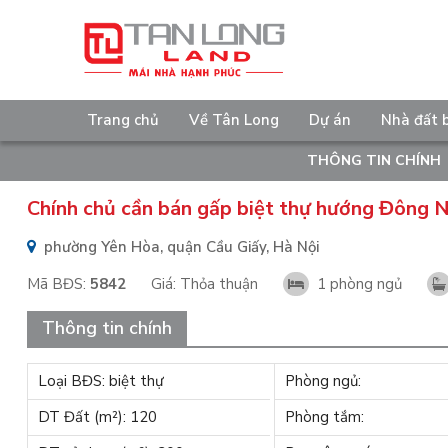
Trang chủ
Về Tân Long
Dự án
Nhà đất 
THÔNG TIN CHÍNH
Chính chủ cần bán gấp biệt thự hướng Đông N
phường Yên Hòa, quận Cầu Giấy, Hà Nội
Mã BĐS:
5842
Giá:
Thỏa thuận
1 phòng ngủ
Thông tin chính
Loại BĐS: biệt thự
Phòng ngủ:
DT Đất (m²): 120
Phòng tắm: