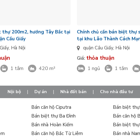
t thự 200m2, hướng Tây Bắc tại
Chính chủ cần bán biệt thự 
ận Cầu Giấy
tại khu Lão Thành Cách Mạ
Giấy
,
Hà Nội
quận Cầu Giấy
,
Hà Nội
huận
thỏa thuận
Giá:
1 tắm
420 m²
1 ngủ
1 tắm
Nội bộ
|
Dự án
|
Nhà đất bán
|
Cho nhà đầu tư
Bán căn hộ Ciputra
Bán biệt th
Bán biệt thự Ba Đình
Bán căn hộ 
Bán nhà Hoàn Kiếm
Bán biệt th
iêm
Bán căn hộ Bắc Từ Liêm
Bán nhà Na