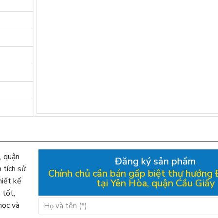
, quận
Đăng ký sản phẩm
 tích sử
Chính chủ cần bán gấp biệt thự hướn
iết kế
tại Yên Hòa, quận Cầu Giấy
 tốt,
học và