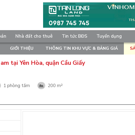
bán
Nhà đất cho thuê
Tin tức BĐS
Tuyển dụng
GIỚI THIỆU
THÔNG TIN KHU VỰC & BẢNG GIÁ
S
am tại Yên Hòa, quận Cầu Giấy
1 phòng tắm
200 m²