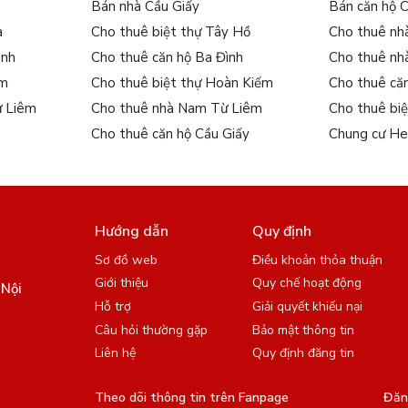
Bán nhà Cầu Giấy
Bán căn hộ 
a
Cho thuê biệt thự Tây Hồ
Cho thuê nh
ình
Cho thuê căn hộ Ba Đình
Cho thuê nh
ếm
Cho thuê biệt thự Hoàn Kiếm
Cho thuê că
ừ Liêm
Cho thuê nhà Nam Từ Liêm
Cho thuê bi
Cho thuê căn hộ Cầu Giấy
Chung cư He
Hướng dẫn
Quy định
Sơ đồ web
Điều khoản thỏa thuận
Giới thiệu
Quy chế hoạt động
 Nội
Hỗ trợ
Giải quyết khiếu nại
Câu hỏi thường gặp
Bảo mật thông tin
Liên hệ
Quy định đăng tin
Theo dõi thông tin trên Fanpage
Đăng