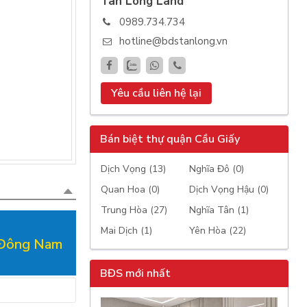
Tan Long Land
0989.734.734
hotline@bdstanlong.vn
Yêu cầu liên hệ lại
Bán biệt thự quận Cầu Giấy
Dịch Vọng (13)
Nghĩa Đô (0)
Quan Hoa (0)
Dịch Vọng Hậu (0)
Trung Hòa (27)
Nghĩa Tân (1)
Mai Dịch (1)
Yên Hòa (22)
g Đông Nam
BĐS mới nhất