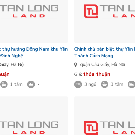
ệt thự hướng Đông Nam khu Yên
Chính chủ bán biệt thự Yên
 Đình Nghệ
Thành Cách Mạng
Giấy
,
Hà Nội
quận Cầu Giấy
,
Hà Nội
huận
thỏa thuận
Giá:
1 tắm
-
3 ngủ
3 tắm