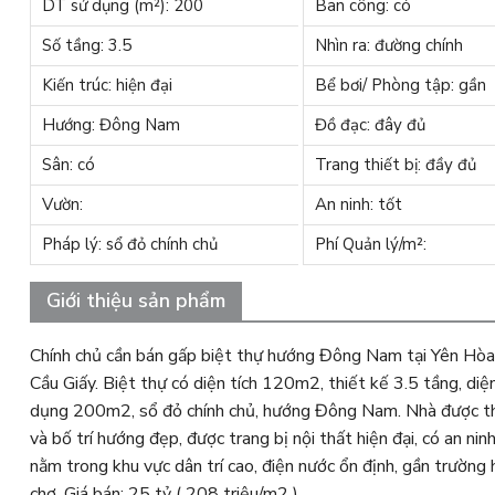
DT sử dụng (m²): 200
Ban công: có
Số tầng: 3.5
Nhìn ra: đường chính
Kiến trúc: hiện đại
Bể bơi/ Phòng tập: gần
Hướng: Đông Nam
Đồ đạc: đây đủ
Sân: có
Trang thiết bị: đầy đủ
Vườn:
An ninh: tốt
Pháp lý: sổ đỏ chính chủ
Phí Quản lý/m²:
Giới thiệu sản phẩm
Chính chủ cần bán gấp biệt thự hướng Đông Nam tại Yên Hòa
Cầu Giấy. Biệt thự có diện tích 120m2, thiết kế 3.5 tầng, diện
dụng 200m2, sổ đỏ chính chủ, hướng Đông Nam. Nhà được th
và bố trí hướng đẹp, được trang bị nội thất hiện đại, có an ninh
nằm trong khu vực dân trí cao, điện nước ổn định, gần trường 
chợ. Giá bán: 25 tỷ ( 208 triệu/m2 )