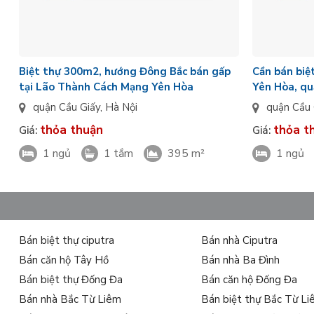
Biệt thự 300m2, hướng Đông Bắc bán gấp
Cần bán biệ
tại Lão Thành Cách Mạng Yên Hòa
Yên Hòa, qu
quận Cầu Giấy
,
Hà Nội
quận Cầu 
thỏa thuận
thỏa t
Giá:
Giá:
1 ngủ
1 tắm
395 m²
1 ngủ
Bán biệt thự ciputra
Bán nhà Ciputra
Bán căn hộ Tây Hồ
Bán nhà Ba Đình
Bán biệt thự Đống Đa
Bán căn hộ Đống Đa
Bán nhà Bắc Từ Liêm
Bán biệt thự Bắc Từ L