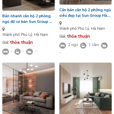
Cần bán căn hộ 2 phòng ngủ
siêu đẹp tại Sun Group Hà
Bán nhanh căn hộ 2 phòng
Nam giá tốt
ngủ đồ cơ bản Sun Group Hà
Nam
thành phố Phủ Lý
,
Hà Nam
thành phố Phủ Lý
,
Hà Nam
thỏa thuận
Giá:
thỏa thuận
Giá:
2 ngủ
1 tắm
-
-
-
-