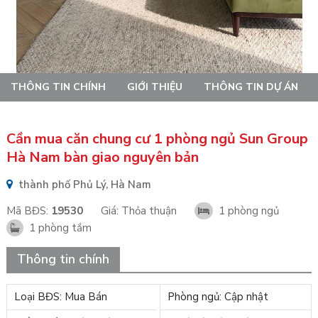
THÔNG TIN CHÍNH
GIỚI THIỆU
THÔNG TIN DỰ ÁN
Cần mua căn chung cư 1 phòng ngủ Sun Group
Hà Nam bàn giao nguyên bản
thành phố Phủ Lý, Hà Nam
Mã BĐS:
19530
Giá:
Thỏa thuận
1 phòng ngủ
1 phòng tắm
Thông tin chính
Loại BĐS: Mua Bán
Phòng ngủ: Cập nhật