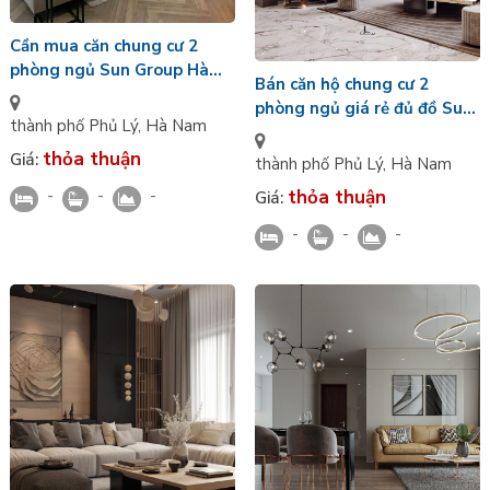
Cần mua căn chung cư 2
phòng ngủ Sun Group Hà
Bán căn hộ chung cư 2
Nam bàn giao nguyên bản
phòng ngủ giá rẻ đủ đồ Sun
thành phố Phủ Lý
,
Hà Nam
Group Hà Nam
thỏa thuận
Giá:
thành phố Phủ Lý
,
Hà Nam
-
-
-
thỏa thuận
Giá:
-
-
-