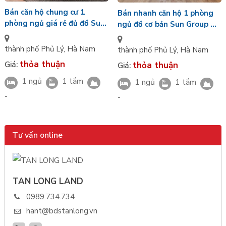
Bán căn hộ chung cư 1
Bán nhanh căn hộ 1 phòng
phòng ngủ giá rẻ đủ đồ Sun
ngủ đồ cơ bản Sun Group Hà
Group Hà Nam
Nam
thành phố Phủ Lý
,
Hà Nam
thành phố Phủ Lý
,
Hà Nam
thỏa thuận
Giá:
thỏa thuận
Giá:
1 ngủ
1 tắm
1 ngủ
1 tắm
-
-
Tư vấn online
TAN LONG LAND
0989.734.734
hant@bdstanlong.vn