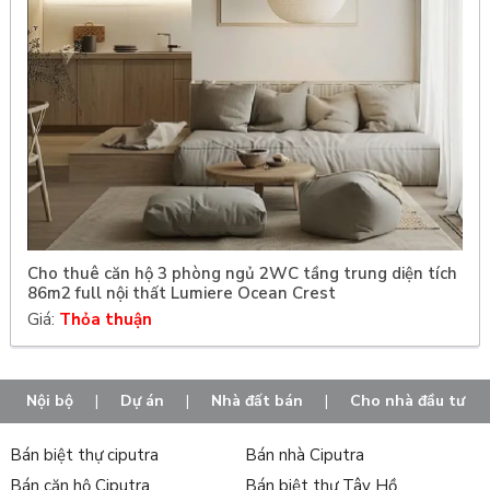
Cho thuê căn hộ 3 phòng ngủ 2WC tầng trung diện tích
86m2 full nội thất Lumiere Ocean Crest
Giá:
Thỏa thuận
Nội bộ
|
Dự án
|
Nhà đất bán
|
Cho nhà đầu tư
Bán biệt thự ciputra
Bán nhà Ciputra
Bán căn hộ Ciputra
Bán biệt thự Tây Hồ