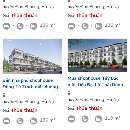
ngoài Vin Wonder City
Lộ Ban Mai Vin Wonder City
huyện Đan Phượng
,
Hà Nội
huyện Đan Phượng
,
Hà Nội
thỏa thuận
thỏa thuận
Giá:
Giá:
-
-
136 m²
-
-
136 m²
Mua shophouse Tây Bắc
Bán nhà phố shophouse
mặt tiền Đại Lộ Thái Dương
Đông Tứ Trạch mặt đường
khu Hừng Đông nhìn CV chủ
Đại Lộ Ban Mai 136m2 x 4
đề Vin Wonder City
huyện Đan Phượng
,
Hà Nội
tầng MT 6m Vin Đan
huyện Đan Phượng
,
Hà Nội
Phượng
thỏa thuận
Giá:
thỏa thuận
Giá:
-
-
119 m²
-
-
136 m²