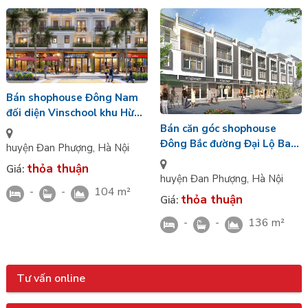
Bán shophouse Đông Nam
đối diện Vinschool khu Hừng
Đông 42 diện tích 104m2/4
Bán căn góc shophouse
tầng Vin Đan Phượng
Đông Bắc đường Đại Lộ Ban
huyện Đan Phượng
,
Hà Nội
Mai 136m2 gần bể bơi nội
thỏa thuận
Giá:
khu Vinhomes Wonder City
huyện Đan Phượng
,
Hà Nội
-
-
104 m²
thỏa thuận
Giá:
-
-
136 m²
Tư vấn online