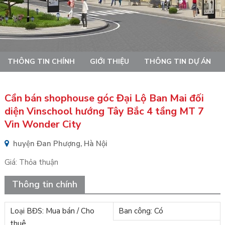
THÔNG TIN CHÍNH
GIỚI THIỆU
THÔNG TIN DỰ ÁN
Cần bán shophouse góc Đại Lộ Ban Mai đối
diện Vinschool hướng Tây Bắc 4 tầng MT 7
Vin Wonder City
huyện Đan Phượng, Hà Nội
Giá:
Thỏa thuận
Thông tin chính
Loại BĐS: Mua bán / Cho
Ban công: Có
thuê