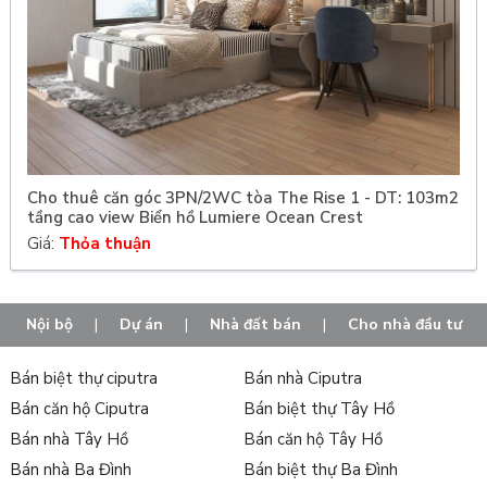
Cho thuê căn góc 3PN/2WC tòa The Rise 1 - DT: 103m2
tầng cao view Biển hồ Lumiere Ocean Crest
Giá:
Thỏa thuận
Nội bộ
|
Dự án
|
Nhà đất bán
|
Cho nhà đầu tư
Bán biệt thự ciputra
Bán nhà Ciputra
Bán căn hộ Ciputra
Bán biệt thự Tây Hồ
Bán nhà Tây Hồ
Bán căn hộ Tây Hồ
Bán nhà Ba Đình
Bán biệt thự Ba Đình