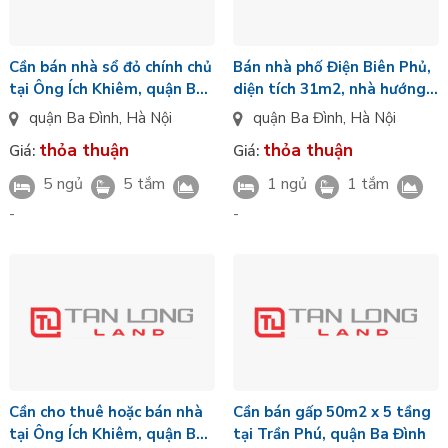
Cần bán nhà sổ đỏ chính chủ
Bán nhà phố Điện Biên Phủ,
tại Ông Ích Khiêm, quận Ba
diện tích 31m2, nhà hướng
Đình
nam
quận Ba Đình
,
Hà Nội
quận Ba Đình
,
Hà Nội
thỏa thuận
thỏa thuận
Giá:
Giá:
5 ngủ
5 tắm
1 ngủ
1 tắm
-
-
Cần cho thuê hoặc bán nhà
Cần bán gấp 50m2 x 5 tầng
tại Ông Ích Khiêm, quận Ba
tại Trần Phú, quận Ba Đình