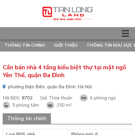
THÔNG TIN CHÍNH
GIỚI THIỆU
THÔNG TIN KHU VỰC 
Cần bán nhà 4 tầng kiểu biệt thự tại mặt ngõ
Yên Thế, quận Ba Đình
phường Điện Biên, quận Ba Đình, Hà Nội
Mã BĐS:
8702
Giá:
Thỏa thuận
6 phòng ngủ
5 phòng tắm
350 m²
Thông tin chính
Loại BĐS: nhà
Phòng ngủ: 6