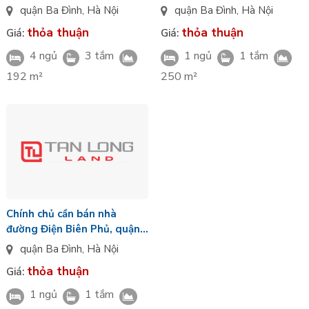
Đình
quận Ba Đình
,
Hà Nội
quận Ba Đình
,
Hà Nội
thỏa thuận
thỏa thuận
Giá:
Giá:
4 ngủ
3 tắm
1 ngủ
1 tắm
192 m²
250 m²
Chính chủ cần bán nhà
đường Điện Biên Phủ, quận
ba Đình, Hà Nội
quận Ba Đình
,
Hà Nội
thỏa thuận
Giá:
1 ngủ
1 tắm