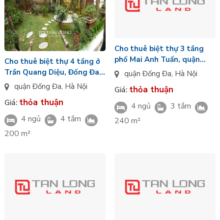
Cho thuê biệt thự 3 tầng
phố Mai Anh Tuấn, quận
Cho thuê biệt thự 4 tầng ở
Đống Đa
Trần Quang Diệu, Đống Đa,
quận Đống Đa
,
Hà Nội
Hà Nội diện tích 200m2
quận Đống Đa
,
Hà Nội
thỏa thuận
Giá:
thỏa thuận
Giá:
4 ngủ
3 tắm
4 ngủ
4 tắm
240 m²
200 m²