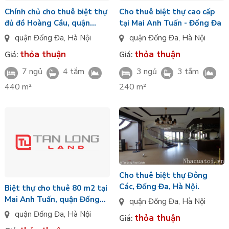
Chính chủ cho thuê biệt thự
Cho thuê biệt thự cao cấp
đủ đồ Hoàng Cầu, quận
tại Mai Anh Tuấn - Đống Đa
Đống Đa
quận Đống Đa
,
Hà Nội
quận Đống Đa
,
Hà Nội
thỏa thuận
thỏa thuận
Giá:
Giá:
7 ngủ
4 tắm
3 ngủ
3 tắm
440 m²
240 m²
Cho thuê biệt thự Đông
Các, Đống Đa, Hà Nội.
Biệt thự cho thuê 80 m2 tại
Mai Anh Tuấn, quận Đống
quận Đống Đa
,
Hà Nội
Đa
quận Đống Đa
,
Hà Nội
thỏa thuận
Giá: