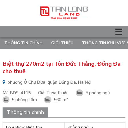
THÔNG TIN CHÍNH
GIỚI THIỆU
THÔNG TIN KHU VỰC 
Biệt thự 270m2 tại Tôn Đức Thắng, Đống Đa
cho thuê
phường Ô Chợ Dừa, quận Đống Đa, Hà Nội
Mã BĐS:
4115
Giá:
Thỏa thuận
5 phòng ngủ
5 phòng tắm
560 m²
Thông tin chính
Loại BĐS: Biệt thự
Phòng ngủ: 5