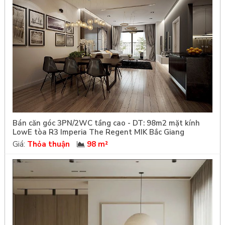
Bán căn góc 3PN/2WC tầng cao - DT: 98m2 mặt kính
LowE tòa R3 Imperia The Regent MIK Bắc Giang
Giá:
Thỏa thuận
98 m²