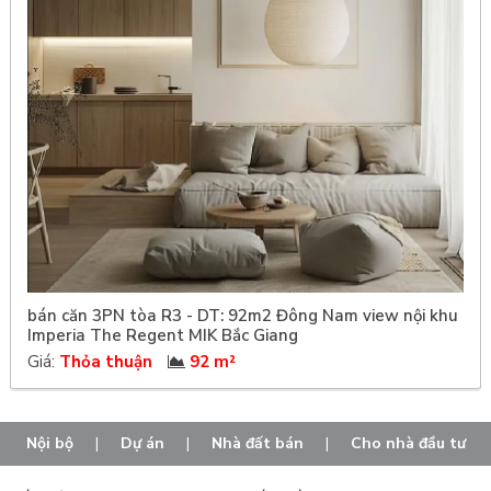
bán căn 3PN tòa R3 - DT: 92m2 Đông Nam view nội khu
Imperia The Regent MIK Bắc Giang
Giá:
Thỏa thuận
92 m²
Nội bộ
|
Dự án
|
Nhà đất bán
|
Cho nhà đầu tư