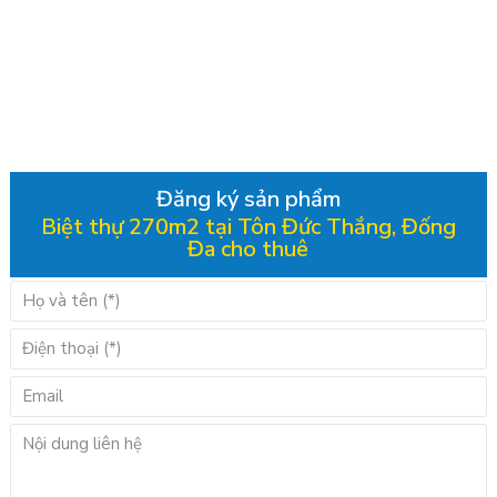
Đăng ký sản phẩm
Biệt thự 270m2 tại Tôn Đức Thắng, Đống
Đa cho thuê