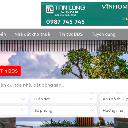
bán
Nhà đất cho thuê
Tin tức BĐS
Tuyển dụng
Tin BĐS
Diện tích
Số phòng
Hướng nhà