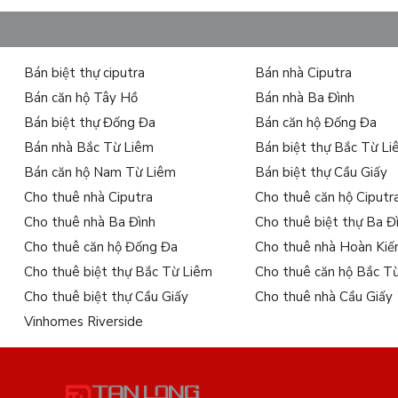
Bán biệt thự ciputra
Bán nhà Ciputra
Bán căn hộ Tây Hồ
Bán nhà Ba Đình
Bán biệt thự Đống Đa
Bán căn hộ Đống Đa
Bán nhà Bắc Từ Liêm
Bán biệt thự Bắc Từ L
Bán căn hộ Nam Từ Liêm
Bán biệt thự Cầu Giấy
Cho thuê nhà Ciputra
Cho thuê căn hộ Ciputr
Cho thuê nhà Ba Đình
Cho thuê biệt thự Ba Đ
Tên thương mại dự án: Sunshine Crystal River
Cho thuê căn hộ Đống Đa
Cho thuê nhà Hoàn Ki
Vị trí: Khu đô thị Ciputra – Nam Thăng Long, Phú Thượng, Q
Cho thuê biệt thự Bắc Từ Liêm
Cho thuê căn hộ Bắc T
Chủ đầu tư: Sunshine Group
Cho thuê biệt thự Cầu Giấy
Cho thuê nhà Cầu Giấy
Tổng diện tích: 50,850 m2
Vinhomes Riverside
Tổng diện tích sàn: 152,644m2
Mật độ xây dựng: 31.7%
Loại hình: biệt thự trên không ( Sky villas ), căn hộ Duplex 
Số lượng sản phẩm: 452 căn sky villas 498 căn Duplex,
kho