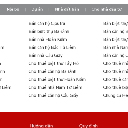
Nội bộ
|
Dự án
|
Nhà đất bán
|
Cho nhà đầu tư
Bán căn hộ Ciputra
Bán biệt th
Bán biệt thự Ba Đình
Bán căn hộ 
Bán nhà Hoàn Kiếm
Bán biệt th
iêm
Bán căn hộ Bắc Từ Liêm
Bán nhà Na
Bán nhà Cầu Giấy
Bán căn hộ 
a
Cho thuê biệt thự Tây Hồ
Cho thuê nh
ình
Cho thuê căn hộ Ba Đình
Cho thuê nh
ếm
Cho thuê biệt thự Hoàn Kiếm
Cho thuê că
.Tây Hồ, Hà Nội
ừ Liêm
Cho thuê nhà Nam Từ Liêm
Cho thuê bi
Cho thuê căn hộ Cầu Giấy
Chung cư He
cao cấp, shophouse nhà phố thương mại, biệt thự đơn lập, biệt thự 
Hướng dẫn
Quy định
ảng 54 căn shophouse nhà phố thương mại
, 24 BT đơn lập, 