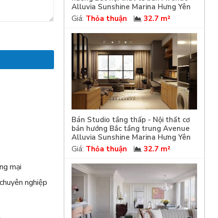
Alluvia Sunshine Marina Hưng Yên
Giá:
Thỏa thuận
32.7 m²
Bán Studio tầng thấp - Nội thất cơ
bản hướng Bắc tầng trung Avenue
m
Alluvia Sunshine Marina Hưng Yên
Giá:
Thỏa thuận
32.7 m²
ng mại
 chuyên nghiệp