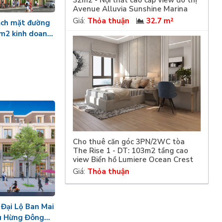
32m2 - Nội thất cao cấp view đô thị
Avenue Alluvia Sunshine Marina
Giá:
Thỏa thuận
32.7 m²
ạch mặt đường
m2 kinh doanh
Cho thuê căn góc 3PN/2WC tòa
The Rise 1 - DT: 103m2 tầng cao
view Biển hồ Lumiere Ocean Crest
Giá:
Thỏa thuận
 Đại Lộ Ban Mai
hu Hừng Đông