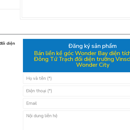
đối diện
Đăng ký sản phẩm
Bán liền kề góc Wonder Bay diện tí
Đông Tứ Trạch đối diện trường Vinsc
Wonder City