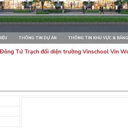
HIỆU
THÔNG TIN DỰ ÁN
THÔNG TIN KHU VỰC & BẢNG
 Đông Tứ Trạch đối diện trường Vinschool Vin W