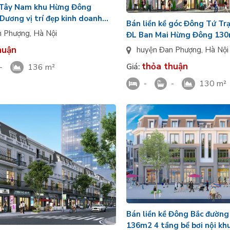
ề Tây Nam khu Hừng Đông
Dương vị trí đẹp kinh doanh
Bán liền kề góc Đông Tứ Tr
onder City
n Phượng
,
Hà Nội
ĐL Ban Mai Hừng Đông 130
tốt Vinh Đan Phượng
huận
huyện Đan Phượng
,
Hà Nội
thỏa thuận
Giá:
-
136 m²
-
-
130 m²
Bán liền kề Đông Bắc đường
136m2 4 tầng bể bơi nội k