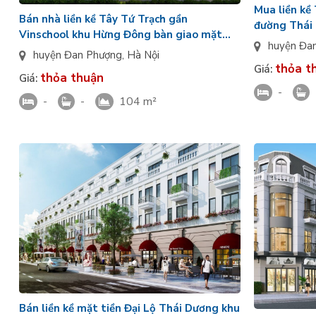
Mua liền k
Bán nhà liền kề Tây Tứ Trạch gần
đường Thái 
Vinschool khu Hừng Đông bàn giao mặt
80m2 Vin W
huyện Đa
ngoài KD tốt Vin Wonder City
huyện Đan Phượng
,
Hà Nội
thỏa t
Giá:
thỏa thuận
Giá:
-
-
-
104 m²
Bán liền kề mặt tiền Đại Lộ Thái Dương khu