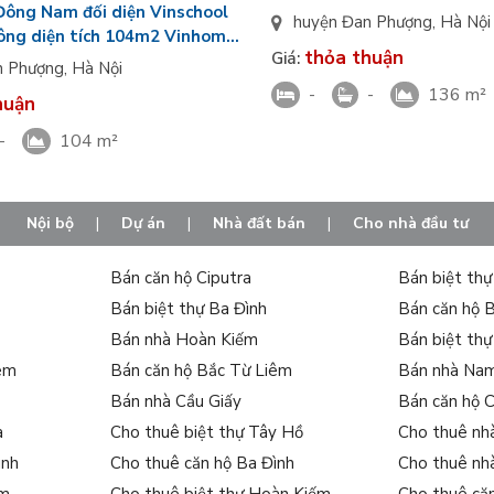
 Đông Nam đối diện Vinschool
Vin Wonder City
huyện Đan Phượng
,
Hà Nội
ông diện tích 104m2 Vinhomes
thỏa thuận
Giá:
y
n Phượng
,
Hà Nội
-
-
136 m²
huận
-
104 m²
Nội bộ
|
Dự án
|
Nhà đất bán
|
Cho nhà đầu tư
Bán căn hộ Ciputra
Bán biệt th
Bán biệt thự Ba Đình
Bán căn hộ 
Bán nhà Hoàn Kiếm
Bán biệt th
iêm
Bán căn hộ Bắc Từ Liêm
Bán nhà Na
Bán nhà Cầu Giấy
Bán căn hộ 
a
Cho thuê biệt thự Tây Hồ
Cho thuê nh
ình
Cho thuê căn hộ Ba Đình
Cho thuê nh