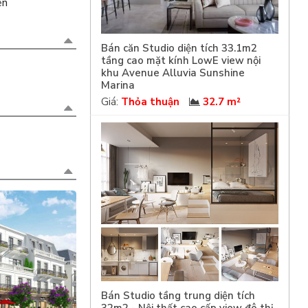
ện
Bán căn Studio diện tích 33.1m2
tầng cao mặt kính LowE view nội
khu Avenue Alluvia Sunshine
Marina
Giá:
Thỏa thuận
32.7 m²
Bán Studio tầng trung diện tích