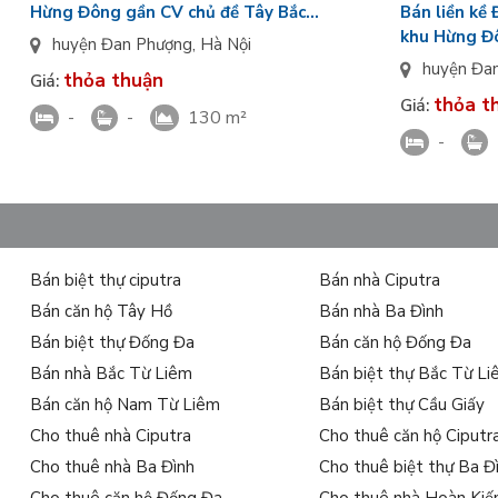
Hừng Đông gần CV chủ đề Tây Bắc
Bán liền kề
Vinhomes Đan Phượng
khu Hừng Đ
huyện Đan Phượng
,
Hà Nội
Wonder Cit
huyện Đa
thỏa thuận
Giá:
thỏa t
Giá:
-
-
130 m²
-
Bán biệt thự ciputra
Bán nhà Ciputra
Bán căn hộ Tây Hồ
Bán nhà Ba Đình
Bán biệt thự Đống Đa
Bán căn hộ Đống Đa
Bán nhà Bắc Từ Liêm
Bán biệt thự Bắc Từ L
Bán căn hộ Nam Từ Liêm
Bán biệt thự Cầu Giấy
Cho thuê nhà Ciputra
Cho thuê căn hộ Ciputr
Cho thuê nhà Ba Đình
Cho thuê biệt thự Ba Đ