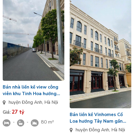
Bán nhà liền kề view công
viên khu Tinh Hoa hướng
Đông Bắc Vinhomes Cổ Loa
huyện Đông Anh
,
Hà Nội
27 tỷ
Giá:
Bán liền kề Vinhomes Cổ
Loa hướng Tây Nam gần
-
-
80 m²
đường lớn tiểu khu Thiên
huyện Đông Anh
,
Hà Nội