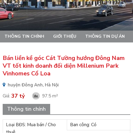
THÔNG TIN CHÍNH
GIỚI THIỆU
THÔNG TIN DỰ ÁN
Bán liền kề góc Cát Tường hướng Đông Nam
VT tốt kinh doanh đối diện Millenium Park
Vinhomes Cổ Loa
huyện Đông Anh, Hà Nội
37 tỷ
Giá:
97.5 m²
Thông tin chính
Loại BĐS: Mua bán / Cho
Ban công: Có
thuê