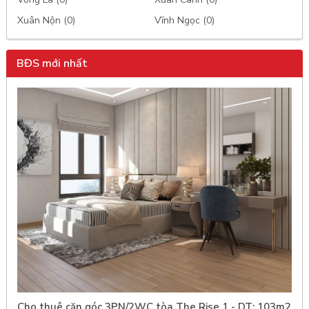
Xuân Nộn (0)
Vĩnh Ngọc (0)
BĐS mới nhất
Cho thuê căn góc 3PN/2WC tòa The Rise 1 - DT: 103m2