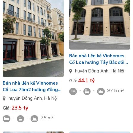
Bán nhà liền kề Vinhomes
Cổ Loa hướng Tây Bắc đối
diện chung cư phân khu Cát
huyện Đông Anh
,
Hà Nội
Tường
44.1 tỷ
Giá:
Bán nhà liền kề Vinhomes
Cổ Loa 75m2 hướng đông
-
-
97.5 m²
bắc giá rẻ nhất thị trường
huyện Đông Anh
,
Hà Nội
khu Tinh Hoa đường TN6
23.5 tỷ
Giá:
-
-
75 m²