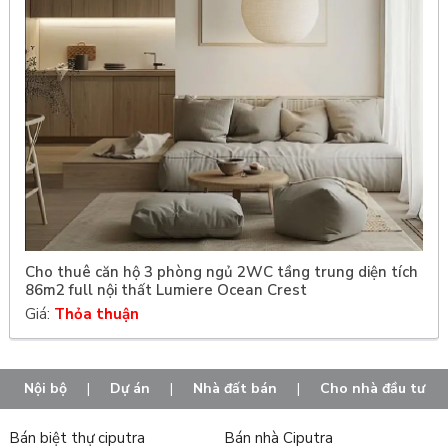
Cho thuê căn hộ 3 phòng ngủ 2WC tầng trung diện tích
86m2 full nội thất Lumiere Ocean Crest
Giá:
Thỏa thuận
Nội bộ
|
Dự án
|
Nhà đất bán
|
Cho nhà đầu tư
Bán biệt thự ciputra
Bán nhà Ciputra