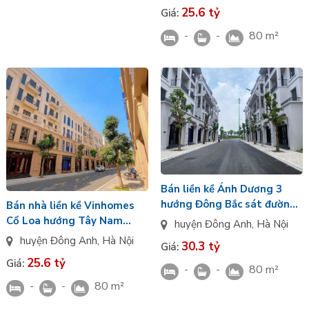
Nga phân khu Tinh Hoa
25.6 tỷ
Giá:
-
-
80 m²
Bán liền kề Ánh Dương 3
hướng Đông Bắc sát đường
Bán nhà liền kề Vinhomes
lớn 60m khu Cát Tường
Cổ Loa hướng Tây Nam
huyện Đông Anh
,
Hà Nội
Vinhomes Cổ Loa
đường Thiên nga 2 phân
huyện Đông Anh
,
Hà Nội
30.3 tỷ
Giá:
khu Tinh Hoa
25.6 tỷ
Giá:
-
-
80 m²
-
-
80 m²