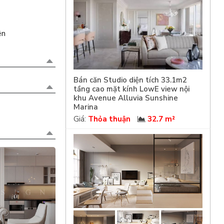
ện
Bán căn Studio diện tích 33.1m2
tầng cao mặt kính LowE view nội
khu Avenue Alluvia Sunshine
Marina
Giá:
Thỏa thuận
32.7 m²