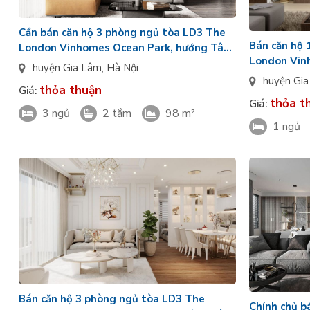
Cần bán căn hộ 3 phòng ngủ tòa LD3 The
Bán căn hộ 
London Vinhomes Ocean Park, hướng Tây
London Vin
tứ trạch, căn VIP
huyện Gia Lâm
,
Hà Nội
Đông tứ trạc
huyện Gi
thỏa thuận
Giá:
thỏa t
Giá:
3 ngủ
2 tắm
98 m²
1 ngủ
Bán căn hộ 3 phòng ngủ tòa LD3 The
Chính chủ b