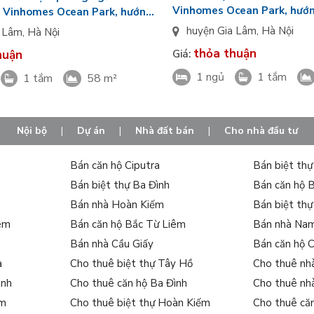
Vinhomes Ocean Park, hướn
 Vinhomes Ocean Park, hướng
view nội khu
á tốt
huyện Gia Lâm
,
Hà Nội
a Lâm
,
Hà Nội
thỏa thuận
Giá:
huận
1 ngủ
1 tắm
1 tắm
58 m²
Nội bộ
|
Dự án
|
Nhà đất bán
|
Cho nhà đầu tư
Bán căn hộ Ciputra
Bán biệt th
Bán biệt thự Ba Đình
Bán căn hộ 
Bán nhà Hoàn Kiếm
Bán biệt th
iêm
Bán căn hộ Bắc Từ Liêm
Bán nhà Na
Bán nhà Cầu Giấy
Bán căn hộ 
a
Cho thuê biệt thự Tây Hồ
Cho thuê nh
ình
Cho thuê căn hộ Ba Đình
Cho thuê nh
ếm
Cho thuê biệt thự Hoàn Kiếm
Cho thuê că