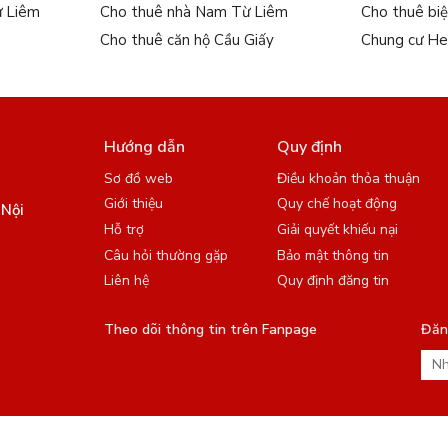
ừ Liêm
Cho thuê nhà Nam Từ Liêm
Cho thuê bi
Cho thuê căn hộ Cầu Giấy
Chung cư He
Hướng dẫn
Quy định
Sơ đồ web
Điều khoản thỏa thuận
Giới thiệu
Quy chế hoạt động
 Nội
Hỗ trợ
Giải quyết khiếu nại
Câu hỏi thường gặp
Bảo mật thông tin
Liên hệ
Quy định đăng tin
Theo dõi thông tin trên Fanpage
Đăng
iputra Hà Nội
|
Tư vấn nhà đẹp
|
Pháp luật
|
Mẫu nhà đẹp
|
Tư vấn dự 