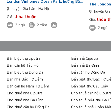
London Vinhomes Ocean Park, hướng Bắc,
The London
view hướng ra công viên
huyện Gia Lâm
,
Hà Nội
Tây Nam gi
huyện Gi
thỏa thuận
Giá:
thỏa t
Giá:
3 ngủ
2 tắm
-
2 ngủ
Bán biệt thự ciputra
Bán nhà Ciputra
Bán căn hộ Tây Hồ
Bán nhà Ba Đình
Bán biệt thự Đống Đa
Bán căn hộ Đống Đa
Bán nhà Bắc Từ Liêm
Bán biệt thự Bắc Từ L
Bán căn hộ Nam Từ Liêm
Bán biệt thự Cầu Giấy
Cho thuê nhà Ciputra
Cho thuê căn hộ Ciputr
Cho thuê nhà Ba Đình
Cho thuê biệt thự Ba Đ
Cho thuê căn hộ Đống Đa
Cho thuê nhà Hoàn Ki