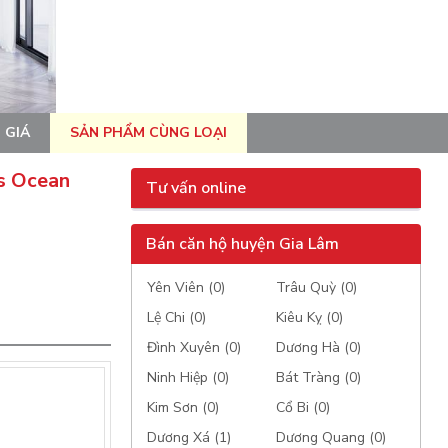
 GIÁ
SẢN PHẨM CÙNG LOẠI
s Ocean
Tư vấn online
Bán căn hộ huyện Gia Lâm
Yên Viên (0)
Trâu Quỳ (0)
Lệ Chi (0)
Kiêu Kỵ (0)
Đình Xuyên (0)
Dương Hà (0)
Ninh Hiệp (0)
Bát Tràng (0)
Kim Sơn (0)
Cổ Bi (0)
Dương Xá (1)
Dương Quang (0)