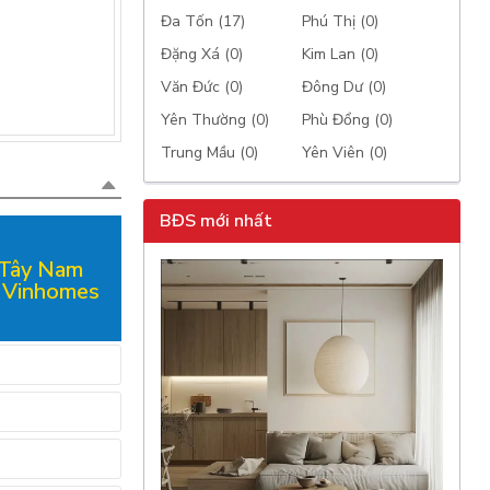
Đa Tốn (17)
Phú Thị (0)
Đặng Xá (0)
Kim Lan (0)
Văn Đức (0)
Đông Dư (0)
Yên Thường (0)
Phù Đổng (0)
Trung Mầu (0)
Yên Viên (0)
BĐS mới nhất
 Tây Nam
 Vinhomes