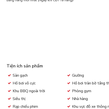
bảng hàng mới nhất (Ngay khi CĐT ra hàng)!
Tiện ích sản phẩm
Sàn gạch
Giường
Hồ bơi vô cực
Hồ bơi tràn bờ tầng 
Khu BBQ ngoài trời
Phòng gym
Siêu thị
Nhà hàng
Rạp chiếu phim
Khu vực đỗ xe thông 