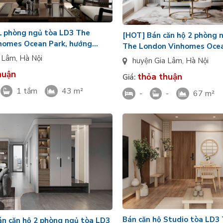
1 phòng ngủ tòa LD3 The
[HOT] Bán căn hộ 2 phòng 
homes Ocean Park, hướng
The London Vinhomes Ocea
h, hiện đại
Nam, bàn giao CĐT
a Lâm
,
Hà Nội
huyện Gia Lâm
,
Hà Nội
huận
thỏa thuận
Giá:
1 tắm
43 m²
-
-
67 m²
Bán căn hộ Studio tòa LD3
án căn hộ 2 phòng ngủ tòa LD3