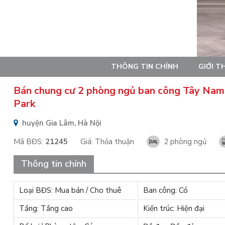
THÔNG TIN CHÍNH
GIỚI T
Bán chung cư 2 phòng ngủ ban công Tây Na
Park
huyện Gia Lâm, Hà Nội
Mã BĐS:
21245
Giá:
Thỏa thuận
2 phòng ngủ
Thông tin chính
Loại BĐS: Mua bán / Cho thuê
Ban công: Có
Tầng: Tầng cao
Kiến trúc: Hiện đại