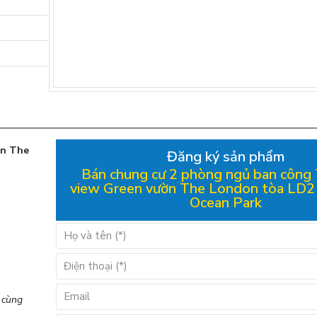
ờn The
Đăng ký sản phẩm
Bán chung cư 2 phòng ngủ ban công
view Green vườn The London tòa LD2
Ocean Park
 cùng