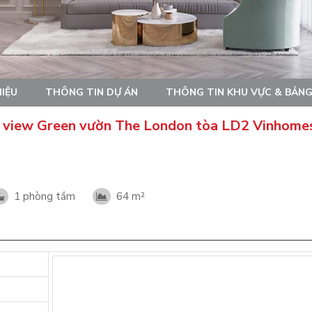
HIỆU
THÔNG TIN DỰ ÁN
THÔNG TIN KHU VỰC & BẢNG
m view Green vườn The London tòa LD2 Vinhome
1 phòng tắm
64 m²