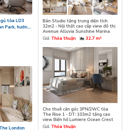
ngủ tòa LD3
Bán Studio tầng trung diện tích
32m2 - Nội thất cao cấp view đô thị
n Park, hướng
Avenue Alluvia Sunshine Marina
Giá:
Thỏa thuận
32.7 m²
Cho thuê căn góc 3PN/2WC tòa
The Rise 1 - DT: 103m2 tầng cao
view Biển hồ Lumiere Ocean Crest
Giá:
Thỏa thuận
 The London