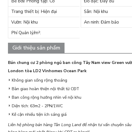
Bể bơi/ Phòng tập: Có
Đồ đạc: Đầy đủ
Trang thiết bị: Hiện đại
Sân: Nội khu
Vườn: Nội khu
An ninh: Đảm bảo
Phí Quản lý/m²:
Giới thiệu sản phẩm
Bán chung cư 2 phòng ngủ ban công Tây Nam view Green vư
London tòa LD2 Vinhomes Ocean Park
Không gian sống rộng thoáng
Bàn giao hoàn thiện nội thất từ CĐT
Ban công rộng hướng nhìn về nội khu
Diện tích: 63m2 - 2PN/1WC
Kề cận nhiều tiện ích sáng giá
Liên hệ phòng bán hàng Tân Long Land để nhận tư vấn chuyên sâu