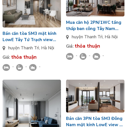
Mua căn hộ 2PN/1WC tầng
thấp ban công Tây Nam
Bán căn tòa SM3 mặt kính
nhìn đài phun nước tòa SM3
huyện Thanh Trì
,
Hà Nội
LowE Tây Tứ Trạch view
486 Ngọc Hồi Thanh Trì
thỏa thuận
sân tập PickleBall Greenera
Giá:
huyện Thanh Trì
,
Hà Nội
Southmark 486 Ngọc Hồi
-
-
-
thỏa thuận
Giá:
-
-
-
Bán căn 3PN tòa SM3 Đông
Nam mặt kính LowE view hồ