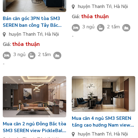
bơi tầng cao Greenera
huyện Thanh Trì
,
Hà Nội
Southmark 486 Ngọc Hồi
thỏa thuận
Giá:
Bán căn góc 3PN tòa SM3
SEREN ban công Tây Bắc
3 ngủ
2 tắm
nhìn suối harmonia
huyện Thanh Trì
,
Hà Nội
-
Greenera Southmark 486
thỏa thuận
Giá:
Ngọc Hồi
3 ngủ
2 tắm
-
Mua căn 4 ngủ SM3 SEREN
Mua căn 2 ngủ Đông Bắc tòa
tầng cao hướng Nam view
SM3 SEREN view PickleBall
nhìn Panorama Greenera
huyện Thanh Trì
,
Hà Nội
bàn giao CĐT Greenera