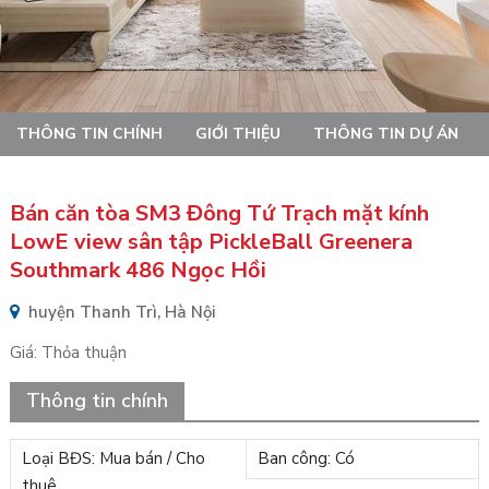
THÔNG TIN CHÍNH
GIỚI THIỆU
THÔNG TIN DỰ ÁN
Bán căn tòa SM3 Đông Tứ Trạch mặt kính
LowE view sân tập PickleBall Greenera
Southmark 486 Ngọc Hồi
huyện Thanh Trì, Hà Nội
Giá:
Thỏa thuận
Thông tin chính
Loại BĐS: Mua bán / Cho
Ban công: Có
thuê