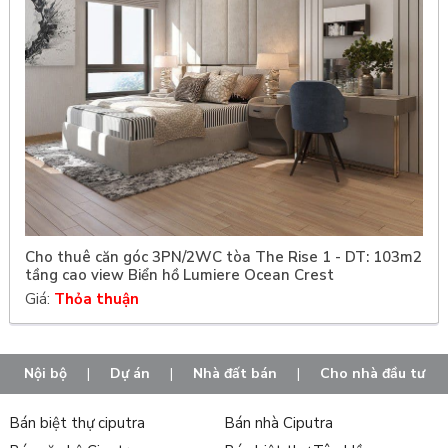
Cho thuê căn góc 3PN/2WC tòa The Rise 1 - DT: 103m2
tầng cao view Biển hồ Lumiere Ocean Crest
Giá:
Thỏa thuận
Nội bộ
|
Dự án
|
Nhà đất bán
|
Cho nhà đầu tư
Bán biệt thự ciputra
Bán nhà Ciputra