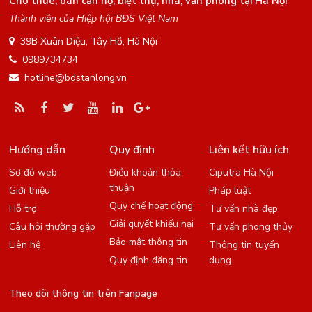
Cho thuê, bán căn hộ, biệt thự, nhà, văn phòng tại Hà Nội
Thành viên của Hiệp hội BĐS Việt Nam
39B Xuân Diệu, Tây Hồ, Hà Nội
0989734734
hotline@bdstanlong.vn
Hướng dẫn
Quy định
Liên kết hữu ích
Sơ đồ web
Điều khoản thỏa
Ciputra Hà Nội
thuận
Giới thiệu
Pháp luật
Quy chế hoạt động
Hỗ trợ
Tư vấn nhà đẹp
Giải quyết khiếu nại
Câu hỏi thường gặp
Tư vấn phong thủy
Bảo mật thông tin
Liên hệ
Thông tin tuyển
Quy định đăng tin
dụng
Theo dõi thông tin trên Fanpage