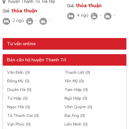
Southmark 486 Ngọc Hồi
huyện Thanh Trì
,
Hà Nội
thỏa thuận
Giá:
Southmark 486 Ngọc Hồi
thỏa thuận
Giá:
4 ngủ
-
-
2 ngủ
-
-
Tư vấn online
Bán căn hộ huyện Thanh Trì
Văn Điển (0)
Thanh Liệt (0)
Đông Mỹ (0)
Yên Mỹ (0)
Duyên Hà (0)
Tam Hiệp (0)
Tứ Hiệp (0)
Ngũ Hiệp (0)
Ngọc Hồi (0)
Vĩnh Quỳnh (0)
Tả Thanh Oai (0)
Đại Áng (0)
Vạn Phúc (0)
Liên Ninh (0)