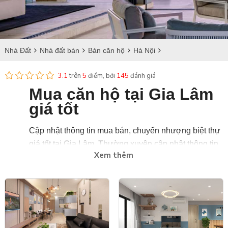
Nhà Đất
Nhà đất bán
Bán căn hộ
Hà Nội
Bán căn hộ tại Gia Lâm
3.1
trên
5
điểm, bởi
145
đánh giá
Mua căn hộ tại Gia Lâm
giá tốt
Cập nhật thông tin mua bán, chuyển nhượng biệt thự
giá tốt tại Gia Lâm. Thường xuyên cập nhật thông tin
Xem thêm
cho tiết về diện tích, vị trí và giá bán biệt thự tại Gia
Lâm với nhiều thiết kế đẹp.
BdstanLong.vn là trang web uy tín, chuyên cung cấp
căn hộ bán và sang nhượng chính chủ với đầy đủ
giấy tờ pháp lý, thường xuyên cập nhật tình hình dự