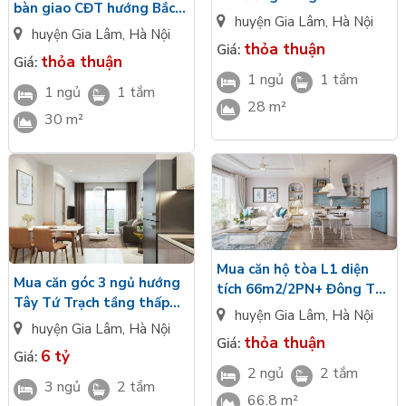
bàn giao CĐT hướng Bắc
giao CĐT view nội khu
huyện Gia Lâm
,
Hà Nội
tầng trung Masteri
huyện Gia Lâm
,
Hà Nội
Masteri Lakeside giá VIP
Lakeside Ocean Park Gia
thỏa thuận
Giá:
thỏa thuận
Giá:
Lâm
1 ngủ
1 tắm
1 ngủ
1 tắm
28 m²
30 m²
Mua căn hộ tòa L1 diện
Mua căn góc 3 ngủ hướng
tích 66m2/2PN+ Đông Tứ
Tây Tứ Trạch tầng thấp
Trạch tầng trung bàn giao
huyện Gia Lâm
,
Hà Nội
tòa The Liberty L1 bàn
cao cấp Masteri Lakeside
huyện Gia Lâm
,
Hà Nội
thỏa thuận
giao CĐT Masteri
Giá:
6 tỷ
Giá:
Lakeside VIP
2 ngủ
2 tắm
3 ngủ
2 tắm
66.8 m²