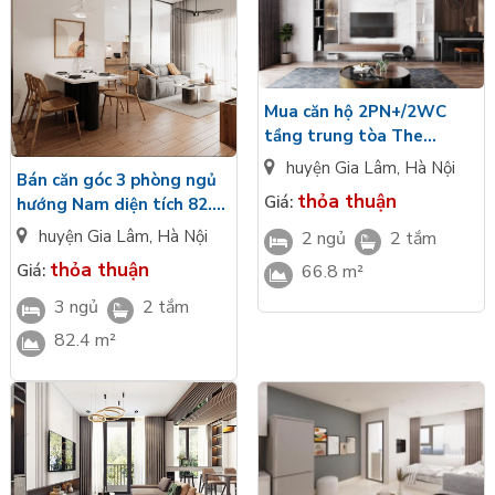
Mua căn hộ 2PN+/2WC
tầng trung tòa The
Liberty L1 hướng Tây view
huyện Gia Lâm
,
Hà Nội
Bán căn góc 3 phòng ngủ
hồ Masteri Lakeside giá
thỏa thuận
Giá:
hướng Nam diện tích 82.4
VIP
tòa L1 Masteri Lakeside
huyện Gia Lâm
,
Hà Nội
2 ngủ
2 tắm
view Panorama
thỏa thuận
Giá:
66.8 m²
3 ngủ
2 tắm
82.4 m²