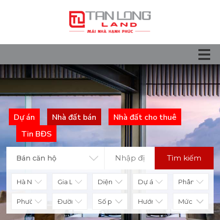
Dự án
Nhà đất bán
Nhà đất cho thuê
Tin BĐS
Tìm kiếm
Bán căn hộ
Diện tích
Số phòng
Hướng nhà
Mức giá