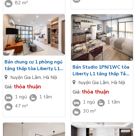
82 m²
Bán chung cư 1 phòng ngủ
Bán Studio 1PN/1WC tòa
tầng thấp tòa Liberty L1
Liberty L1 tầng thấp Tây
hướng Tây Nam view nội
huyện Gia Lâm
,
Hà Nội
Bắc bàn giao cơ bản view
khu Masteri Lakeside
huyện Gia Lâm
,
Hà Nội
thỏa thuận
Giá:
nội khu Masteri Lakeside
thỏa thuận
Giá:
1 ngủ
1 tắm
1 ngủ
1 tắm
47 m²
30 m²