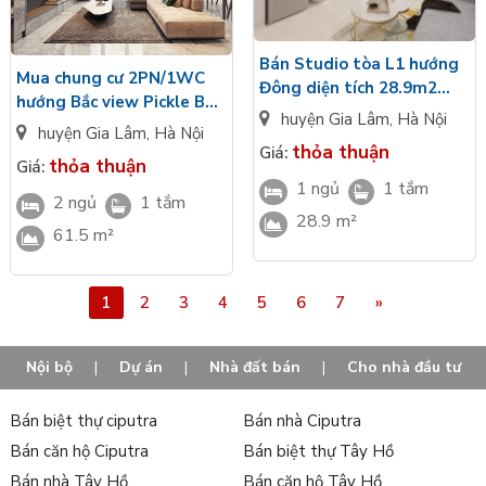
Bán Studio tòa L1 hướng
Mua chung cư 2PN/1WC
Đông diện tích 28.9m2
hướng Bắc view Pickle Ball
view nội khu bàn giao hiện
huyện Gia Lâm
,
Hà Nội
tầng trung tòa L1 The
huyện Gia Lâm
,
Hà Nội
đại Masteri Lakeside
Liberty Masteri Lakeside
thỏa thuận
Giá:
thỏa thuận
Giá:
1 ngủ
1 tắm
2 ngủ
1 tắm
28.9 m²
61.5 m²
1
2
3
4
5
6
7
»
Nội bộ
|
Dự án
|
Nhà đất bán
|
Cho nhà đầu tư
Bán biệt thự ciputra
Bán nhà Ciputra
Bán căn hộ Ciputra
Bán biệt thự Tây Hồ
Bán nhà Tây Hồ
Bán căn hộ Tây Hồ