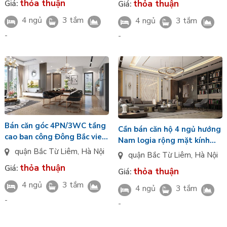
thỏa thuận
thỏa thuận
Giá:
Giá:
4 ngủ
3 tắm
4 ngủ
3 tắm
-
-
Bán căn góc 4PN/3WC tầng
Cần bán căn hộ 4 ngủ hướng
cao ban công Đông Bắc view
Nam logia rộng mặt kính
toàn cảnh nội khu Pacific
quận Bắc Từ Liêm
,
Hà Nội
LowE chạm sàn view
quận Bắc Từ Liêm
,
Hà Nội
Starlake giá VIP
Panorama Pacific Starlake
thỏa thuận
Giá:
thỏa thuận
Giá:
4 ngủ
3 tắm
4 ngủ
3 tắm
-
-