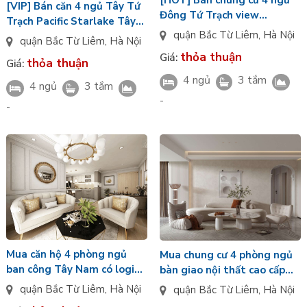
[HOT] Bán chung cư 4 ngủ
[VIP] Bán căn 4 ngủ Tây Tứ
Đông Tứ Trạch view
Trạch Pacific Starlake Tây
Panorama nội thất cao cấp
quận Bắc Từ Liêm
,
Hà Nội
Hồ Tây bàn giao hoàn thiện
quận Bắc Từ Liêm
,
Hà Nội
CĐT Pacific Starlake
CĐT view Panorama
thỏa thuận
Giá:
thỏa thuận
Giá:
4 ngủ
3 tắm
4 ngủ
3 tắm
-
-
Mua căn hộ 4 phòng ngủ
Mua chung cư 4 phòng ngủ
ban công Tây Nam có logia
bàn giao nội thất cao cấp
rộng view hồ bơi Pacific
hướng Đông Nam view
quận Bắc Từ Liêm
,
Hà Nội
quận Bắc Từ Liêm
,
Hà Nội
Starlake nội thất cao cấp
Panorama Pacific Starlake