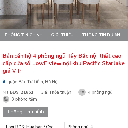
THÔNG TIN CHÍNH
GIỚI THIỆU
THÔNG TIN DỰ ÁN
Bán căn hộ 4 phòng ngủ Tây Bắc nội thất cao
cấp cửa sổ LowE view nội khu Pacific Starlake
giá VIP
quận Bắc Từ Liêm, Hà Nội
Mã BĐS:
21861
Giá:
Thỏa thuận
4 phòng ngủ
3 phòng tắm
Thông tin chính
Loại BĐS: Mua bán / Cho
Phòng ngủ: 4