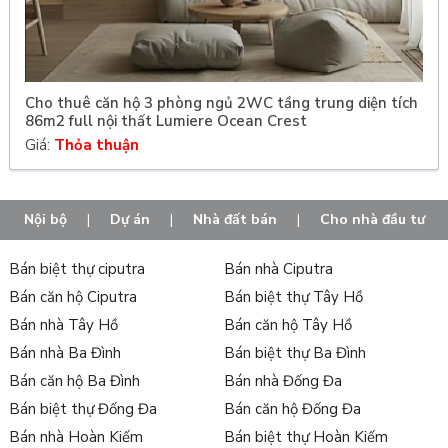
Cho thuê căn hộ 3 phòng ngủ 2WC tầng trung diện tích
86m2 full nội thất Lumiere Ocean Crest
Giá:
Thỏa thuận
Nội bộ
|
Dự án
|
Nhà đất bán
|
Cho nhà đầu tư
Bán biệt thự ciputra
Bán nhà Ciputra
Bán căn hộ Ciputra
Bán biệt thự Tây Hồ
Bán nhà Tây Hồ
Bán căn hộ Tây Hồ
Bán nhà Ba Đình
Bán biệt thự Ba Đình
Bán căn hộ Ba Đình
Bán nhà Đống Đa
Bán biệt thự Đống Đa
Bán căn hộ Đống Đa
Bán nhà Hoàn Kiếm
Bán biệt thự Hoàn Kiếm