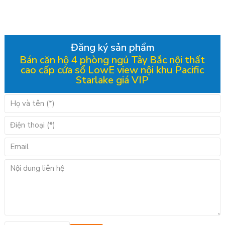
Đăng ký sản phẩm
Bán căn hộ 4 phòng ngủ Tây Bắc nội thất
cao cấp cửa sổ LowE view nội khu Pacific
Starlake giá VIP