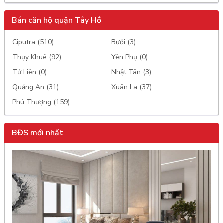
Bán căn hộ quận Tây Hồ
Ciputra (510)
Bưởi (3)
Thụy Khuê (92)
Yên Phụ (0)
Tứ Liên (0)
Nhật Tân (3)
Quảng An (31)
Xuân La (37)
Phú Thượng (159)
BĐS mới nhất