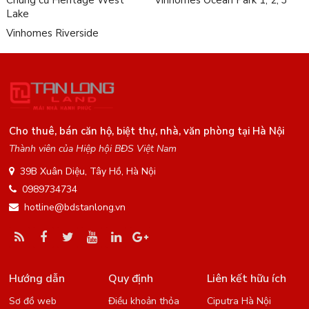
Chung cư Heritage West
Vinhomes Ocean Park 1, 2, 3
Lake
Vinhomes Riverside
Cho thuê, bán căn hộ, biệt thự, nhà, văn phòng tại Hà Nội
Thành viên của Hiệp hội BĐS Việt Nam
39B Xuân Diệu, Tây Hồ, Hà Nội
0989734734
hotline@bdstanlong.vn
Hướng dẫn
Quy định
Liên kết hữu ích
Sơ đồ web
Điều khoản thỏa
Ciputra Hà Nội