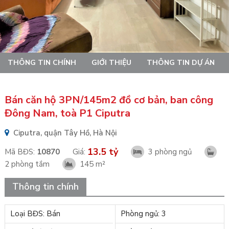
THÔNG TIN CHÍNH
GIỚI THIỆU
THÔNG TIN DỰ ÁN
Bán căn hộ 3PN/145m2 đồ cơ bản, ban công
Đông Nam, toà P1 Ciputra
Ciputra, quận Tây Hồ, Hà Nội
13.5 tỷ
Mã BĐS:
10870
Giá:
3 phòng ngủ
2 phòng tắm
145 m²
Thông tin chính
Loại BĐS: Bán
Phòng ngủ: 3