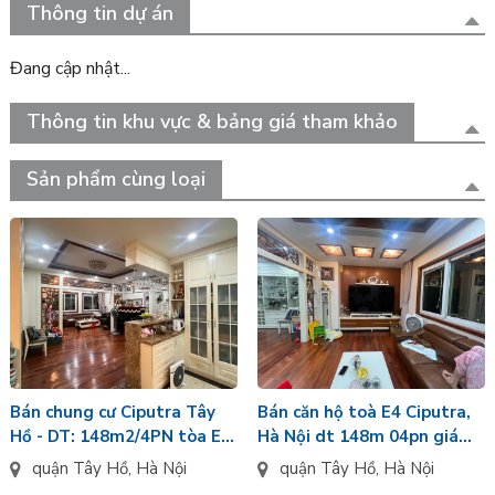
Thông tin dự án
Đang cập nhật...
Thông tin khu vực & bảng giá tham khảo
Sản phẩm cùng loại
Bán chung cư Ciputra Tây
Bán căn hộ toà E4 Ciputra,
Hồ - DT: 148m2/4PN tòa E4
Hà Nội dt 148m 04pn giá
nội thất hiện đại - Giá bán:
13.8 tỷ
quận Tây Hồ
,
Hà Nội
quận Tây Hồ
,
Hà Nội
13.8 tỷ VNĐ