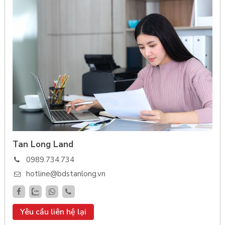
Tan Long Land
0989.734.734
hotline@bdstanlong.vn
Yêu cầu liên hệ lại