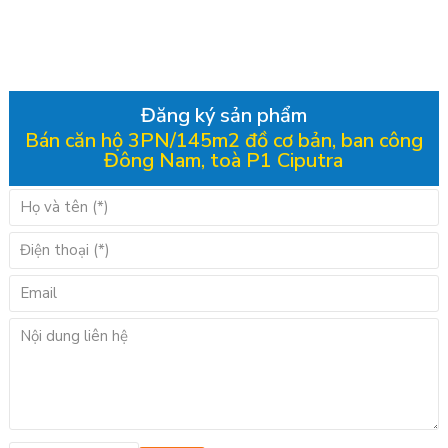
Đăng ký sản phẩm
Bán căn hộ 3PN/145m2 đồ cơ bản, ban công
Đông Nam, toà P1 Ciputra