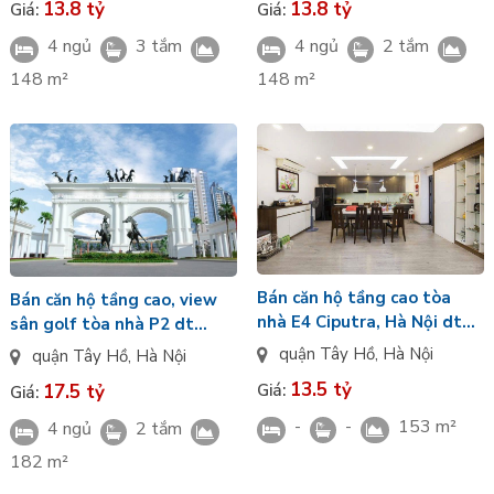
13.8 tỷ
13.8 tỷ
Giá:
Giá:
4 ngủ
3 tắm
4 ngủ
2 tắm
148 m²
148 m²
Bán căn hộ tầng cao tòa
Bán căn hộ tầng cao, view
nhà E4 Ciputra, Hà Nội dt
sân golf tòa nhà P2 dt
153m 04pn giá 13.5 tỷ
182m giá 17.5 tỷ
quận Tây Hồ
,
Hà Nội
quận Tây Hồ
,
Hà Nội
13.5 tỷ
17.5 tỷ
Giá:
Giá:
-
-
153 m²
4 ngủ
2 tắm
182 m²