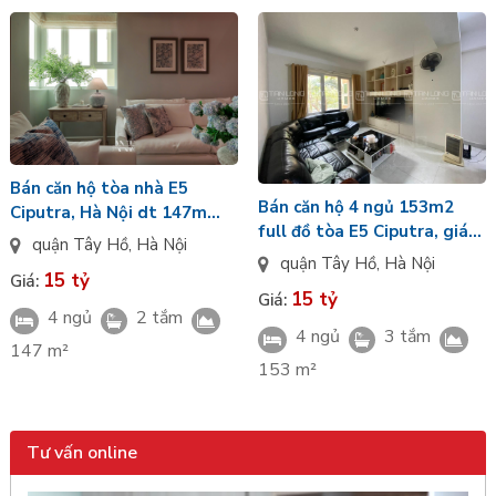
Bán căn hộ tòa nhà E5
Bán căn hộ 4 ngủ 153m2
Ciputra, Hà Nội dt 147m
full đồ tòa E5 Ciputra, giá
04pn giá 15 tỷ
quận Tây Hồ
,
Hà Nội
tốt
quận Tây Hồ
,
Hà Nội
15 tỷ
Giá:
15 tỷ
Giá:
4 ngủ
2 tắm
4 ngủ
3 tắm
147 m²
153 m²
Tư vấn online