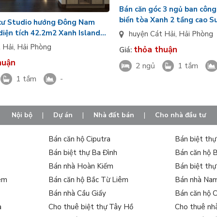
Bán căn góc 3 ngủ ban công
biển tòa Xanh 2 tầng cao S
cư Studio hướng Đông Nam
Bà giá VIP
diện tích 42.2m2 Xanh Island
huyện Cát Hải
,
Hải Phòng
giá tốt
 Hải
,
Hải Phòng
thỏa thuận
Giá:
huận
2 ngủ
1 tắm
1 tắm
-
Nội bộ
|
Dự án
|
Nhà đất bán
|
Cho nhà đầu tư
Bán căn hộ Ciputra
Bán biệt th
Bán biệt thự Ba Đình
Bán căn hộ 
Bán nhà Hoàn Kiếm
Bán biệt th
iêm
Bán căn hộ Bắc Từ Liêm
Bán nhà Na
Bán nhà Cầu Giấy
Bán căn hộ 
a
Cho thuê biệt thự Tây Hồ
Cho thuê nh