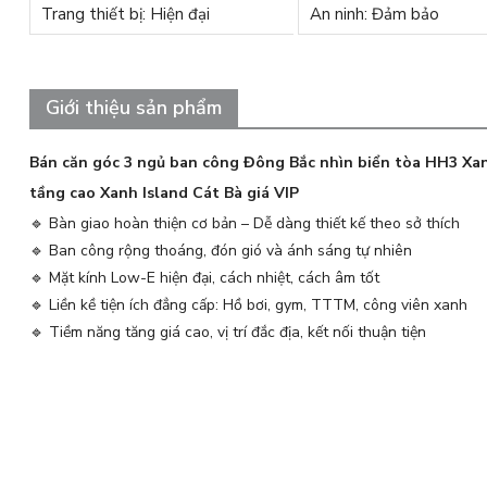
Trang thiết bị: Hiện đại
An ninh: Đảm bảo
Giới thiệu sản phẩm
Bán căn góc 3 ngủ ban công Đông Bắc nhìn biển tòa HH3 Xa
tầng cao Xanh Island Cát Bà giá VIP
🔹 Bàn giao hoàn thiện cơ bản – Dễ dàng thiết kế theo sở thích
🔹 Ban công rộng thoáng, đón gió và ánh sáng tự nhiên
🔹 Mặt kính Low-E hiện đại, cách nhiệt, cách âm tốt
🔹 Liền kề tiện ích đẳng cấp: Hồ bơi, gym, TTTM, công viên xanh
🔹 Tiềm năng tăng giá cao, vị trí đắc địa, kết nối thuận tiện