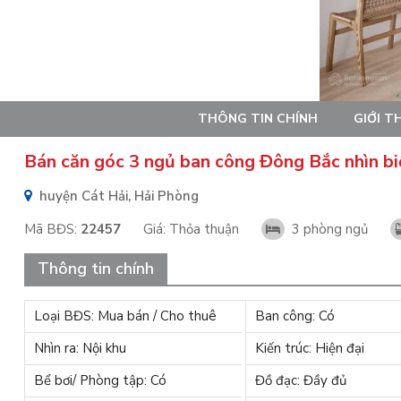
THÔNG TIN CHÍNH
GIỚI T
Bán căn góc 3 ngủ ban công Đông Bắc nhìn bi
huyện Cát Hải, Hải Phòng
Mã BĐS:
22457
Giá:
Thỏa thuận
3 phòng ngủ
Thông tin chính
Loại BĐS: Mua bán / Cho thuê
Ban công: Có
Nhìn ra: Nội khu
Kiến trúc: Hiện đại
Bể bơi/ Phòng tập: Có
Đồ đạc: Đầy đủ