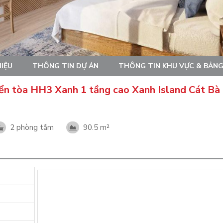
HIỆU
THÔNG TIN DỰ ÁN
THÔNG TIN KHU VỰC & BẢNG
ển tòa HH3 Xanh 1 tầng cao Xanh Island Cát Bà 
2 phòng tắm
90.5 m²