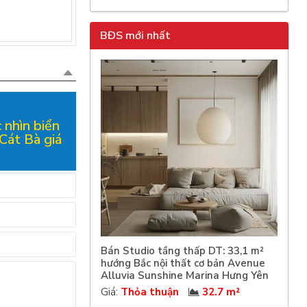
BĐS mới nhất
 nhìn biển
Cát Bà giá
Bán Studio tầng thấp DT: 33,1 m²
hướng Bắc nội thất cơ bản Avenue
Alluvia Sunshine Marina Hưng Yên
Giá:
Thỏa thuận
32.7 m²