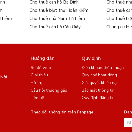
ình
Cho thuê căn hộ Ba Đình
Cho thuê nh
ếm
Cho thuê biệt thự Hoàn Kiếm
Cho thuê că
ừ Liêm
Cho thuê nhà Nam Từ Liêm
Cho thuê bi
Cho thuê căn hộ Cầu Giấy
Chung cư He
Hướng dẫn
Quy định
Sơ đồ web
Điều khoản thỏa thuận
Giới thiệu
Quy chế hoạt động
 Nội
Hỗ trợ
Giải quyết khiếu nại
Câu hỏi thường gặp
Bảo mật thông tin
Liên hệ
Quy định đăng tin
Theo dõi thông tin trên Fanpage
Đăng