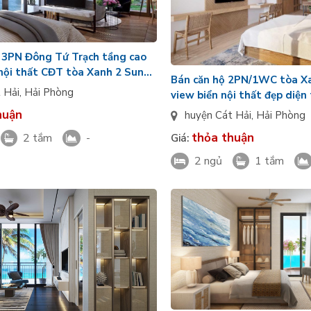
 3PN Đông Tứ Trạch tầng cao
nội thất CĐT tòa Xanh 2 Sun
Bán căn hộ 2PN/1WC tòa X
Bà
 Hải
,
Hải Phòng
view biển nội thất đẹp diện
Xanh Island Cát Bà
huận
huyện Cát Hải
,
Hải Phòng
thỏa thuận
2 tắm
-
Giá:
2 ngủ
1 tắm