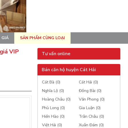
 GIÁ
SẢN PHẨM CÙNG LOẠI
giá VIP
Tư vấn online
Bán căn hộ huyện Cát Hải
Cát Bà (0)
Cát Hải (0)
Nghĩa Lộ (0)
Đồng Bài (0)
Hoàng Châu (0)
Văn Phong (0)
Phù Long (0)
Gia Luận (0)
Hiền Hào (0)
Trân Châu (0)
Việt Hải (0)
Xuân Đám (0)