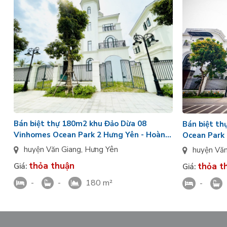
Bán biệt thự 180m2 khu Đảo Dừa 08
Bán biệt th
Vinhomes Ocean Park 2 Hưng Yên - Hoàn
Ocean Park 
thiện sang trọng
120m2
huyện Văn Giang
,
Hưng Yên
huyện Vă
thỏa thuận
thỏa t
Giá:
Giá:
-
-
180 m²
-