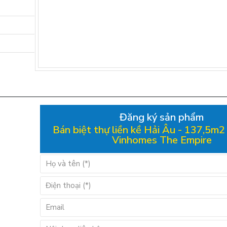
Đăng ký sản phẩm
Bán biệt thự liền kề Hải Âu - 137,5m2 
Vinhomes The Empire