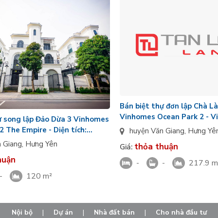
Bán biệt thự đơn lập Chà L
Vinhomes Ocean Park 2 - Vi
ự song lập Đảo Dừa 3 Vinhomes
DT: 217,9m2
2 The Empire - Diện tích:
huyện Văn Giang
,
Hưng Yê
n Giang
,
Hưng Yên
thỏa thuận
Giá:
huận
-
-
217.9 m
-
120 m²
Nội bộ
|
Dự án
|
Nhà đất bán
|
Cho nhà đầu tư