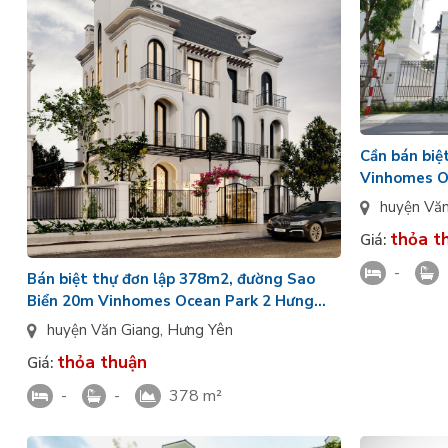
Cần bán biệ
Vinhomes Oc
Empire Par
huyện Vă
thỏa t
Giá:
-
Bán biệt thự đơn lập 378m2, đường Sao
Biển 20m Vinhomes Ocean Park 2 Hưng
Yên - Đối diện công viên
huyện Văn Giang
,
Hưng Yên
thỏa thuận
Giá:
-
-
378 m²