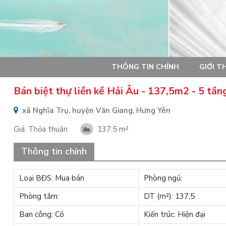
THÔNG TIN CHÍNH
GIỚI T
Bán biệt thự liền kề Hải Âu - 137,5m2 - 5 tầ
xã Nghĩa Trụ, huyện Văn Giang, Hưng Yên
Giá:
Thỏa thuận
137.5 m²
Thông tin chính
Loại BĐS: Mua bán
Phòng ngủ:
Phòng tắm:
DT (m²): 137,5
Ban công: Có
Kiến trúc: Hiện đại