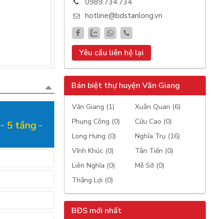
0989.734.734
hotline@bdstanlong.vn
Yêu cầu liên hệ lại
Bán biệt thự huyện Văn Giang
Văn Giang (1)
Xuân Quan (6)
Phụng Công (0)
Cửu Cao (0)
- 5 tầng -
Long Hưng (0)
Nghĩa Trụ (16)
Vĩnh Khúc (0)
Tân Tiến (0)
Liên Nghĩa (0)
Mễ Sở (0)
Thắng Lợi (0)
BĐS mới nhất