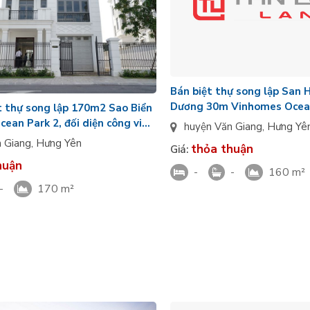
Bán biệt thự song lập San 
Dương 30m Vinhomes Ocea
t thự song lập 170m2 Sao Biển
Yên - Diện tích: 160m2
ean Park 2, đối diện công viên
huyện Văn Giang
,
Hưng Yê
k
n Giang
,
Hưng Yên
thỏa thuận
Giá:
huận
-
-
160 m²
-
170 m²