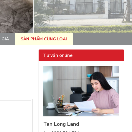
 GIÁ
SẢN PHẨM CÙNG LOẠI
Tư vấn online
Tan Long Land