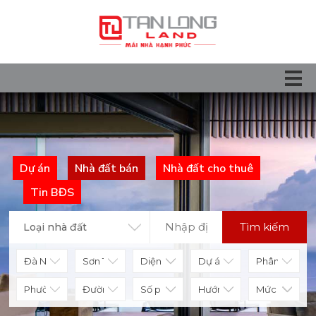
Dự án
Nhà đất bán
Nhà đất cho thuê
Tin BĐS
Tìm kiếm
Loại nhà đất
Diện tích
Số phòng
Hướng nhà
Mức giá